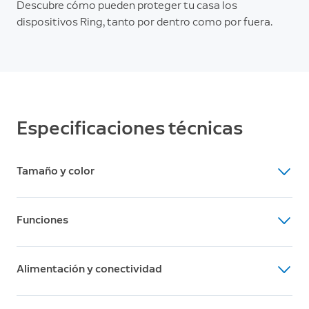
Descubre cómo pueden proteger tu casa los
dispositivos Ring, tanto por dentro como por fuera.
Especificaciones técnicas
Tamaño y color
Dimensiones
Funciones
60 mm x 60 mm x 97 mm (sin soporte)
Colores disponibles
Funciones
Blanco, Negro
Alimentación y conectividad
Cámara de seguridad para interior y exterior
alimentada por batería con varias opciones de
Alimentación
montaje.