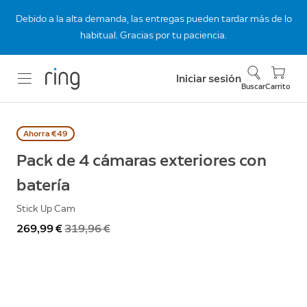
Debido a la alta demanda, las entregas pueden tardar más de lo
habitual. Gracias por tu paciencia.
Iniciar sesión
Buscar
Carrito
Ahorra €49
Pack de 4 cámaras exteriores con
batería
Stick Up Cam
Ahora
269,99 €
Antes
319,96 €