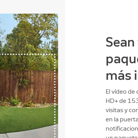
Sean 
paque
más 
El vídeo de
HD+ de 153
visitas y c
en la puert
notificacio
un paquete 