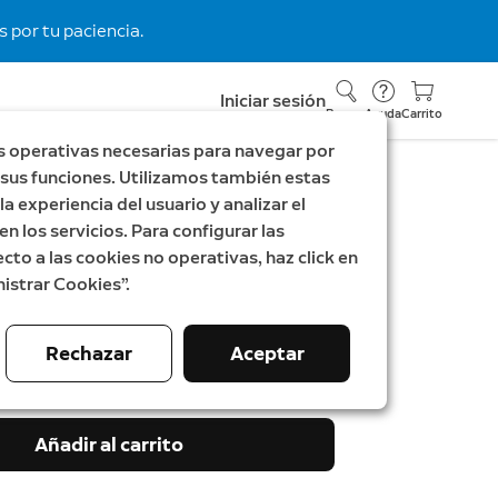
 por tu paciencia.
Iniciar sesión
Buscar
Ayuda
Carrito
s operativas necesarias para navegar por
ar sus funciones. Utilizamos también estas
a experiencia del usuario y analizar el
en los servicios. Para configurar las
mbre cableado Pro
cto a las cookies no operativas, haz click en
istrar Cookies”.
 Video Doorbell Pro 2 cableado
tes
9,99 €
Rechazar
Aceptar
Añadir al carrito