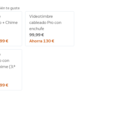
ién te guste
e
Videotimbre
o + Chime
cableado Pro con
enchufe
99,99 €
,99 €
Ahorra 130 €
e
o con
hime (3.ª
,99 €