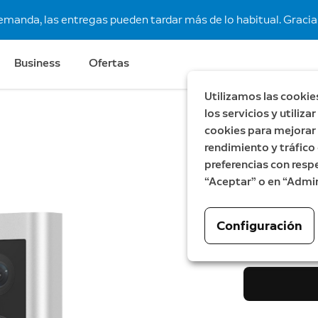
demanda, las entregas pueden tardar más de lo habitual. Gracias
Business
Ofertas
Utilizamos las cookie
los servicios y utiliz
cookies para mejorar l
Ahorra €130
rendimiento y tráfico 
Videoti
preferencias con respe
“Aceptar” o en “Admin
Anteriormente
Ahora
99,99 €
An
22
Configuración