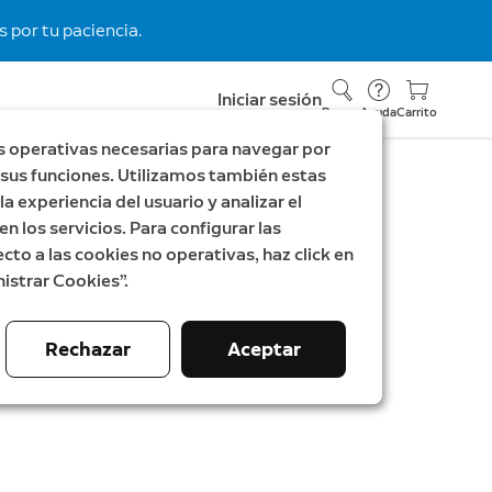
 por tu paciencia.
Iniciar sesión
Buscar
Ayuda
Carrito
s operativas necesarias para navegar por
ar sus funciones. Utilizamos también estas
a experiencia del usuario y analizar el
horra €59
en los servicios. Para configurar las
nterior Plus (pack de 4
cto a las cookies no operativas, haz click en
istrar Cookies”.
s)
 Plus
Rechazar
Aceptar
ntes
39,96 €