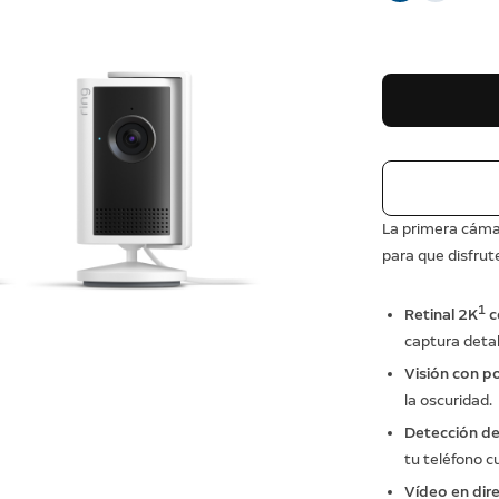
La primera cámar
para que disfru
1
Retinal 2K
c
captura detal
Visión con p
la oscuridad.
Detección d
tu teléfono 
Vídeo en dir