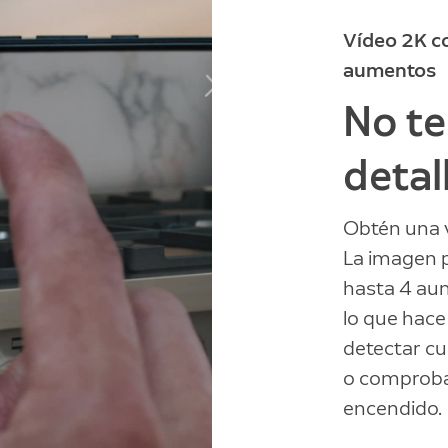
Vídeo 2K c
aumentos
No te
detal
Obtén una v
La imagen 
hasta 4 aum
lo que hace
detectar cu
o comprobar
encendido.