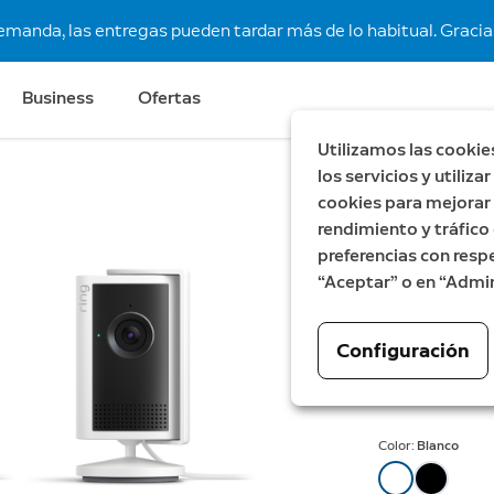
demanda, las entregas pueden tardar más de lo habitual. Gracias
Business
Ofertas
Utilizamos las cookie
los servicios y utiliz
cookies para mejorar l
Retinal 2K
A
rendimiento y tráfico 
Cámara i
preferencias con respe
“Aceptar” o en “Admin
unidade
Indoor Camera
Configuración
Ahora
179,99 €
A
2
Color:
Blanco