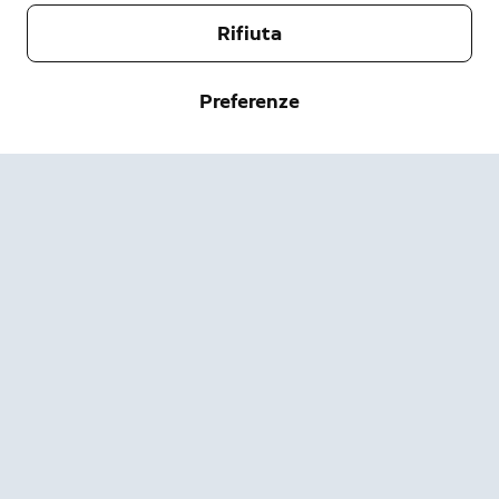
Rifiuta
Società
Preferenze
Assistenza
Chi siamo
Stampa
Spedizione e resi
Modifica
Termini di servizio
Stato dell'ordine
Informazioni sulla sicurezza
Guida
Privacy
Scarica l'app
Security
Accessibilità
Lavora con noi
Pagina di stato Ring
Garanzia