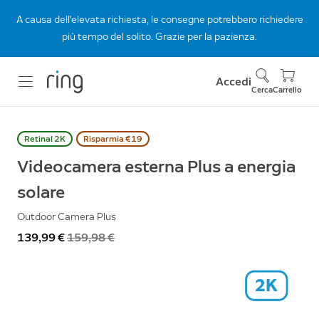
A causa dell'elevata richiesta, le consegne potrebbero richiedere
più tempo del solito. Grazie per la pazienza.
Accedi
Cerca
Carrello
Retinal 2K
Risparmia €19
Videocamera esterna Plus a energia
solare
Outdoor Camera Plus
Ora
139,99 €
Prima
159,98 €