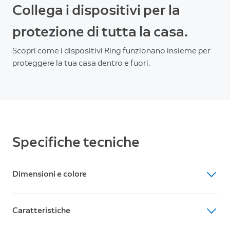
Collega i dispositivi per la
protezione di tutta la casa.
Scopri come i dispositivi Ring funzionano insieme per
proteggere la tua casa dentro e fuori.
Specifiche tecniche
Dimensioni e colore
Dimensioni
Caratteristiche
Videocamera: 6,7 cm x 6,7 cm x 12,8 cm, supporto
incluso