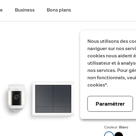
de
Business
Bons plans
Économisez €21
Nous utilisons des co
naviguer sur nos servic
Lot de 
cookies nous aident é
utilisateur et à analys
Plus sol
nos services. Pour gé
non fonctionnels, veui
Spotlight Cam
cookies".
Maintenan
619,99 €
É
8
Paramétrer
Effica
Couleur:
Blanc