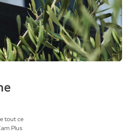
me
 tout ce
 Cam Plus