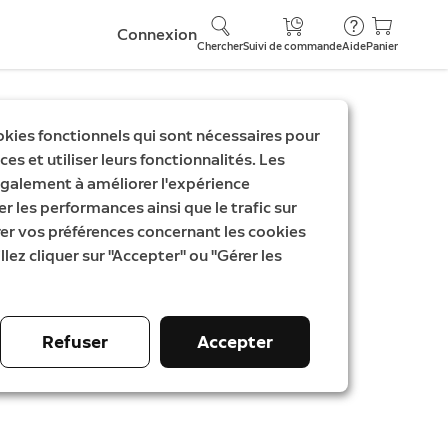
Connexion
Chercher
Suivi de commande
Aide
Panier
9
okies fonctionnels qui sont nécessaires pour
es et utiliser leurs fonctionnalités. Les
4 caméras Spotlight
galement à améliorer l'expérience
er les performances ainsi que le trafic sur
aires
rer vos préférences concernant les cookies
llez cliquer sur "Accepter" ou "Gérer les
 Plus
t
tait
39,92 €
cité énergétique et fiche produit
Refuser
Accepter