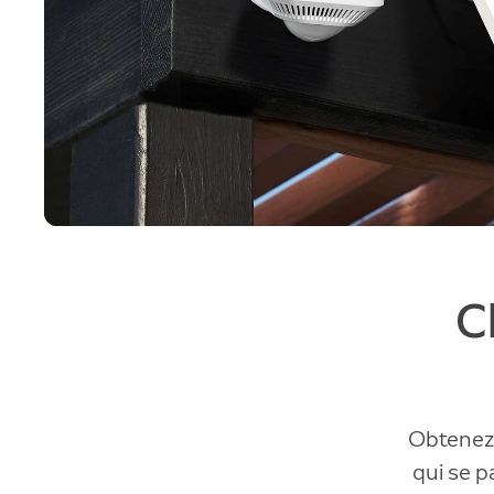
C
Obtenez
qui se p