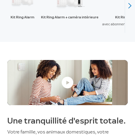
Kit Ring Alarm
Kit Ring Alarm + caméra intérieure
Kit Ring Al
avec abonnement R
Une tranquillité d'esprit totale.
Votre famille, vos animaux domestiques, votre