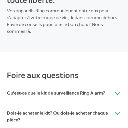
Vos appareils Ring communiquent entre eux pour
s'adapter à votre mode de vie, dedans comme dehors.
Envie de conseils pour faire le bon choix ? Nous
sommes là.
Foire aux questions
Qu'est-ce que le kit de surveillance Ring Alarm?
Le kit de surveillance Ring Alarm est un système de
Dois-je acheter le kit? Ou dois-je acheter chaque
surveillance domestique à installer soi-même qui
pièce?
fonctionne dans les maisons et les appartements. Le
kit 5 pièces est fourni avec une base, un capteur de