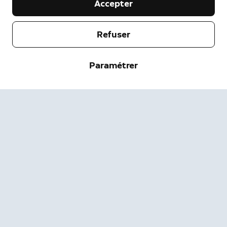
Accepter
Notre entreprise
Refuser
Aide
À propos
Paramétrer
Presse
Livraisons et Retours
Modifier
Conditions d'utilisation
État de la Commande
Informations de sécurité
Aide
Confidentialité
Téléchargez l'application
Sécurité
Accessibilité
Carrières
État du système Ring
Garantie
Assistance