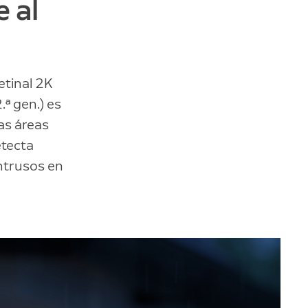
 al
etinal 2K
.ª gen.) es
as áreas
etecta
intrusos en