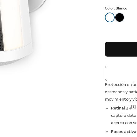
Color:
Blanco
Protección en ár
estrechos y pati
movimiento y víd
[1]
Retinal 2K
captura detal
acerca con sol
Focos activa