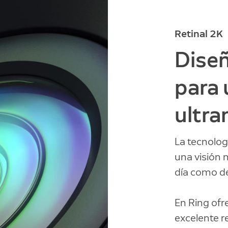
Retinal 2K
Dise
para 
ultra
La tecnolog
una visión 
día como d
En Ring of
excelente r