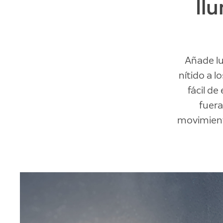
Il
Añade lu
nítido a l
fácil d
fuera
movimiento