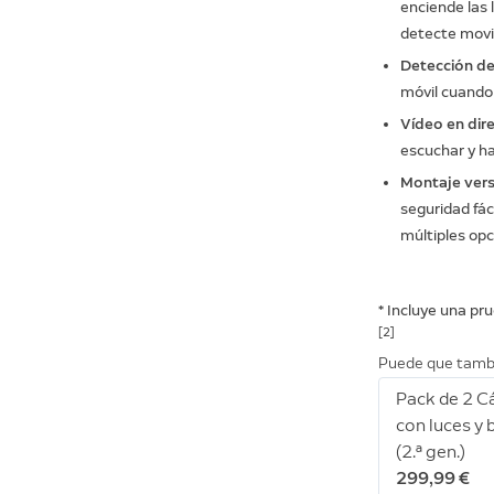
enciende las
detecte movim
Detección d
móvil cuando
Vídeo en dir
escuchar y ha
Montaje versá
seguridad fác
múltiples opc
* Incluye una pr
[2]
Puede que tamb
Pack de 2 
con luces y 
(2.ª gen.)
299,99 €