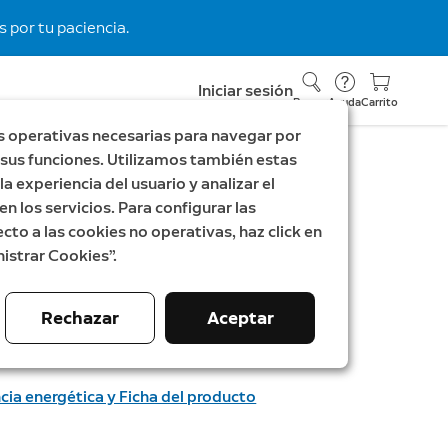
 por tu paciencia.
Iniciar sesión
Buscar
Ayuda
Carrito
s operativas necesarias para navegar por
ar sus funciones. Utilizamos también estas
a experiencia del usuario y analizar el
inal 2K
en los servicios. Para configurar las
con luces y batería
cto a las cookies no operativas, haz click en
istrar Cookies”.
 generación)
m
Rechazar
Aceptar
ncia energética y Ficha del producto