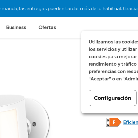
demanda, las entregas pueden tardar más de lo habitual. Gracias
Business
Ofertas
Utilizamos las cookie
los servicios y utiliz
cookies para mejorar l
Novedad
Ret
rendimiento y tráfico 
Cámara 
preferencias con respe
“Aceptar” o en “Admin
(última
Spotlight Ca
Configuración
169,99 €
Eficie