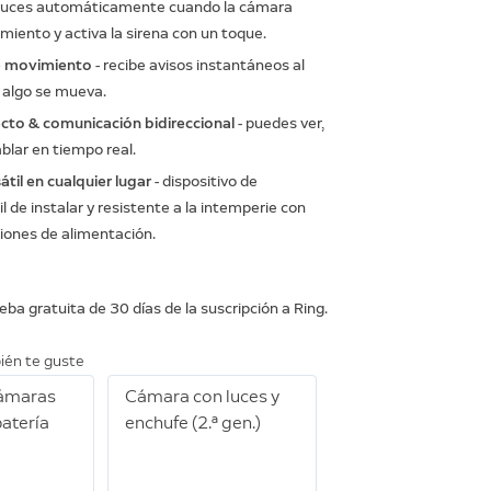
 luces automáticamente cuando la cámara
iento y activa la sirena con un toque.
e movimiento
- recibe avisos instantáneos al
 algo se mueva.
ecto & comunicación bidireccional
- puedes ver,
blar en tiempo real.
til en cualquier lugar
- dispositivo de
il de instalar y resistente a la intemperie con
iones de alimentación.
ueba gratuita de 30 días de la suscripción a
Ring.
ién te guste
Cámaras
Cámara con luces y
batería
enchufe (2.ª gen.)