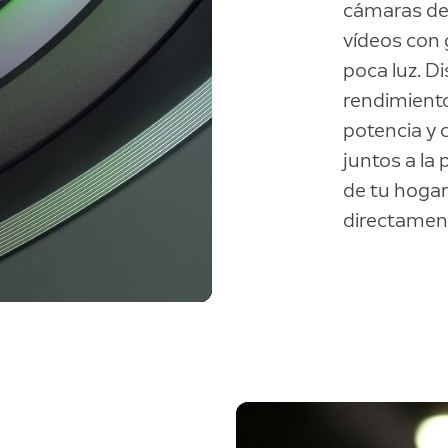
cámaras de 
vídeos con 
poca luz. D
rendimient
potencia y
juntos a la
de tu hogar
directament