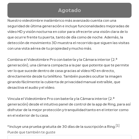
Agotado
Nuestro videotimbre inalámbrico más avanzado cuenta con una
seguridad de última generación e incluye funcionalidades mejoradas de
vídeo HD y visión nocturna en color para ofrecerte una visión clara de lo
que ocurre frente tu puerta, tanto de día como de noche. Además, la
detección de movimiento 3D muestra el recorrido que siguen las visitas
con una vista aérea de tu propiedad y mucho más.
Combina el Videotimbre Pro con batería y la Cámara interior (2.ª
generación), una cámara compacta a la par que potente que te permite
ver lo que sucede dentro de casa gracias al vídeo HD en directo,
directamente desde tu teléfono. También puedes ocultar la imagen
girando fácilmente la cubierta de privacidad manual extraíble, que
desactiva el audio y el vídeo.
Vincula el Videotimbre Pro con batería y la Cámara interior (2.ª
generación) desde el intuitivo panel de control de la app de Ring, para así
disfrutar de la mejor protección y tranquilidad tanto en el interior como
en el exterior de tu casa.
[1]
* Incluye una prueba gratuita de 30 días de la suscripción a Ring.
Puede que también te guste