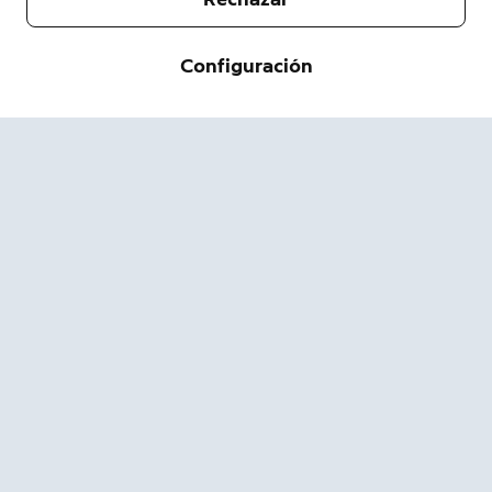
Empresa
Configuración
Servicio de asistencia
Acerca de nosotros
Prensa
Envío y devolución
Cambiar
Términos de servicio
Estado del pedido
Información de seguridad
Ayuda
Privacidad
Descarga la App
Seguridad
Accesibilidad
Ofertas de Empleo
Sitio de estado de Ring
Garantía