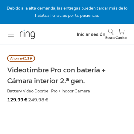
Debido a la alta demanda, las entregas pueden tardar más de lo
habitual. Gracias por tu paciencia.
Iniciar sesión
Buscar
Carrito
Ahorra €119
Videotimbre Pro con batería +
Cámara interior 2.ª gen.
Battery Video Doorbell Pro + Indoor Camera
Ahora
129,99 €
Antes
249,98 €