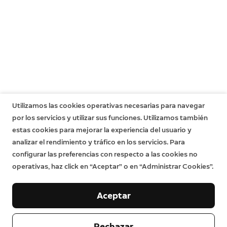
Garantía limitada de un año con protección antirrobo
de control de Ring
para obtener información específica
incluida. Si eres un consumidor, la garantía limitada se
sobre tu dispositivo.
añade a tus derechos de consumidor sin
comprometerlos de ningún modo. Esto significa que es
posible que tengas derechos adicionales ante la ley,
incluso tras el vencimiento de la garantía limitada.
Obtén más información
aquí
.
Utilizamos las cookies operativas necesarias para navegar
por los servicios y utilizar sus funciones. Utilizamos también
estas cookies para mejorar la experiencia del usuario y
analizar el rendimiento y tráfico en los servicios. Para
configurar las preferencias con respecto a las cookies no
operativas, haz click en “Aceptar” o en “Administrar Cookies”.
Aceptar
Rechazar