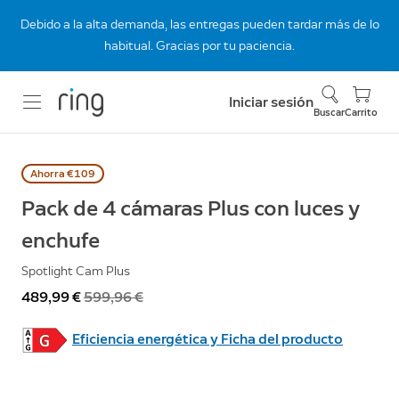
Debido a la alta demanda, las entregas pueden tardar más de lo
habitual. Gracias por tu paciencia.
Iniciar sesión
Buscar
Carrito
Ahorra €109
Pack de 4 cámaras Plus con luces y
enchufe
Spotlight Cam Plus
Ahora
489,99 €
Antes
599,96 €
Eficiencia energética y Ficha del producto