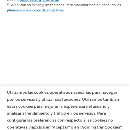
Garantía
Si ya tienes un dispositivo Ring, consulta la página de
2.
Se aplican términos y limitaciones. Para más información, consulta los
Garantía limitada de un año con protección antirrobo
Actualizaciones de seguridad del software en
el Centro
Compatible con Alexa
planes de suscripción de Ring Home
.
incluida. Si eres un consumidor, la garantía limitada es
de control de Ring
para obtener información específica
La cámara activa los focos y envía notificaciones a
adicional a tus derechos sin afectarlos de ninguna
sobre tu dispositivo.
dispositivos Echo cuando tus invitados llaman al
manera. Esto significa que es posible que tengas
timbre o se detecta movimiento. Además, te permite
derechos adicionales ante la ley, incluso tras el
ver, escuchar y hablar con quien esté frente a la cámara
vencimiento de la garantía limitada. Obtén más
por medio de una selección de dispositivos Echo y Fire
información
aquí
.
TV.
Utilizamos las cookies operativas necesarias para navegar
por los servicios y utilizar sus funciones. Utilizamos también
estas cookies para mejorar la experiencia del usuario y
analizar el rendimiento y tráfico en los servicios. Para
configurar las preferencias con respecto a las cookies no
operativas, haz click en “Aceptar” o en “Administrar Cookies”.