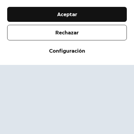
Aceptar
Rechazar
Empresa
Configuración
Servicio de asistencia
Acerca de nosotros
Prensa
Envío y devolución
Cambiar
Términos de servicio
Estado del pedido
Información de seguridad
Ayuda
Privacidad
Descarga la App
Seguridad
Accesibilidad