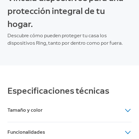
protección integral de tu
hogar.
Descubre cómo pueden proteger tu casa los
dispositivos Ring, tanto por dentro como por fuera.
Especificaciones técnicas
Tamaño y color
Dimensiones (alt. × anch. × prof.)
Funcionalidades
12.6cm x 7.6cm x 8cm