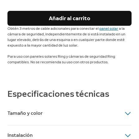
Añadir al carrito
Obtén 3 metros de cable adicionales para conectar el
panel solar
a la
cámara de seguridad, independientemente de si está instalado en un
lugar elevado, detrás de una esquina o en cualquier parte donde esté
expuesto a la mayor cantidad de luz solar.
Para uso con paneles solares Ring y cámaras de seguridad Ring
compatibles. No se recomienda su uso con otros productos.
Especificaciones técnicas
Tamaño y color
Dimensiones
Instalación
Longitud del cable: 3 metros