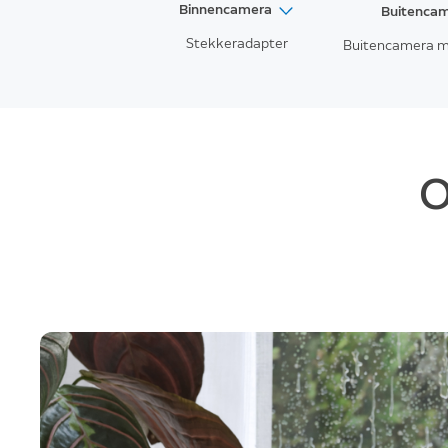
Binnencamera
Buitenca
Stekkeradapter
Buitencamera me
Binnencamera (2de generatie)
Outdoor Cam
Binnencamera
Plus
Buitencamer
Draai- en kantelbare binnencamera
Buitencame
O
Buitencame