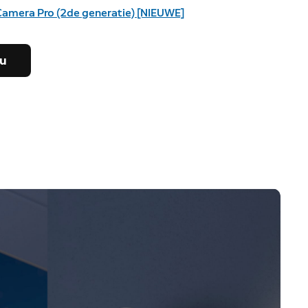
Camera Pro (2de generatie) [NIEUWE]
nu