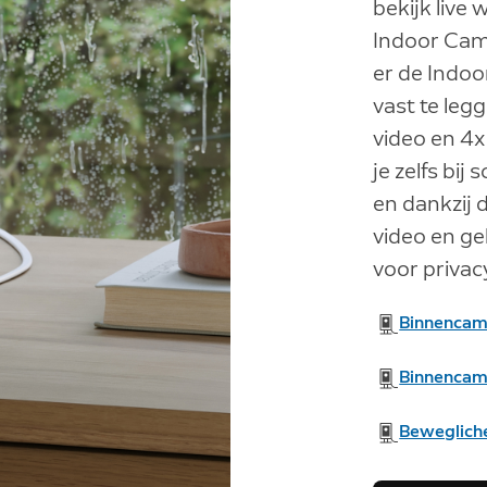
bekijk live 
Indoor Came
er de Indoo
vast te leg
video en 4x
je zelfs bij
en dankzij 
video en gel
voor privac
Binnencame
Binnencam
Beweglich