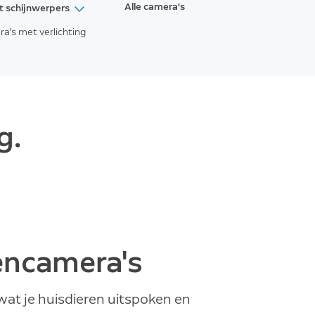
Alle camera's
 schijnwerpers
a's met verlichting
et schijnwerpers (2de generatie)
Nieuw
met schijnwerpers
Plus
met schijnwerpers
Pro
(2de generatie)
g.
encamera's
 wat je huisdieren uitspoken en