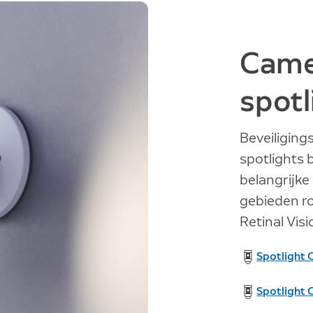
Came
spotl
Beveiligin
spotlights 
belangrijke
gebieden ro
Retinal Visi
Spotlight 
Spotlight 