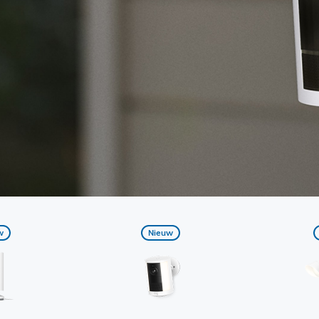
w
Nieuw