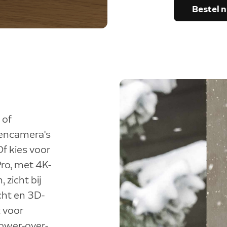
Bestel 
 of
tencamera's
Of kies voor
ro, met 4K-
 zicht bij
cht en 3D-
t voor
ower-over-