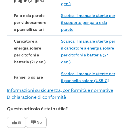
plug-in (2
gen.)
gen.)
Palo e da parete
Scarica il manuale utente per
per videocamere
il supporto per palo e da
e pannelli solari
parete
Caricatore a
Scarica il manuale utente per
energia solare
il caricatore a energia solare
per citofoni a
per citofoni a batteria (2ª
batteria (2ª gen.)
gen.)
Scarica il manuale utente per
Pannello solare
il pannello solare (USB-C)
Informazioni su sicurezza, conformità e normative
Dichiarazione di conformità
Questo articolo è stato utile?
Sì
No