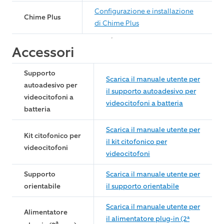
Configurazione e installazione
Chime Plus
di Chime Plus
Accessori
Supporto
Scarica il manuale utente per
autoadesivo per
il supporto autoadesivo per
videocitofoni a
videocitofoni a batteria
batteria
Scarica il manuale utente per
Kit citofonico per
il kit citofonico per
videocitofoni
videocitofoni
Supporto
Scarica il manuale utente per
orientabile
il supporto orientabile
Scarica il manuale utente per
Alimentatore
il alimentatore plug-in (2ª
a