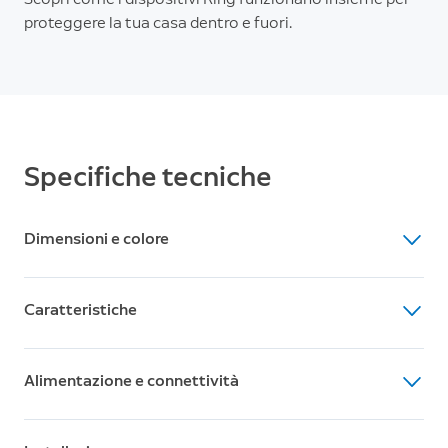
proteggere la tua casa dentro e fuori.
Specifiche tecniche
Dimensioni e colore
Dimensioni (A x L x P)
Caratteristiche
12,6 cm x 7,6 cm x 8 cm
Colori
Video
Nero, Bianco
Alimentazione e connettività
Video HD 1080p, Live View, visione notturna a colori
Rilevazione di movimento
Alimentazione