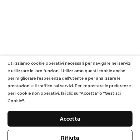
significa che al termine della garanzia limitata potresti
visitatori con i dispositivi Echo e Fire TV selezionati.
godere di ulteriori diritti. Ulteriori informazioni sono
disponibili
qui
.
Utilizziamo cookie operativi necessari per navigare nei servizi
e utilizzare le loro funzioni. Utilizziamo questi cookie anche
per migliorare l'esperienza dell'utente e per analizzare le
prestazioni e il traffico sui servizi. Per impostare le preferenze
per i cookie non operativi, fai clic su "Accetta" o "Gestisci
Cookie".
Accetta
Rifiuta