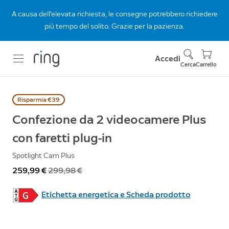
A causa dell'elevata richiesta, le consegne potrebbero richiedere
più tempo del solito. Grazie per la pazienza.
Accedi
Cerca
Carrello
Risparmia €39
Confezione da 2 videocamere Plus
con faretti plug-in
Spotlight Cam Plus
Ora
259,99 €
Prima
299,98 €
Etichetta energetica e Scheda prodotto