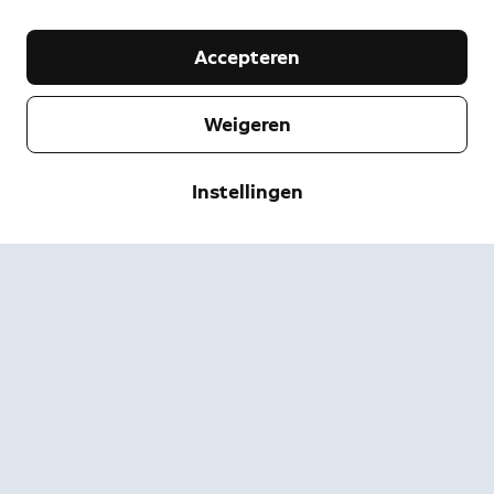
Accepteren
Weigeren
Bedrijf
Instellingen
Klantenservice
Over Ring
Pers
Bezorgen & retourneren
Wijzigen
Servicevoorwaarden
Bestelstatus
Veiligheidsinformatie
Ondersteuning
Privacy
App downloaden
Beveiliging
Toegankelijkheid