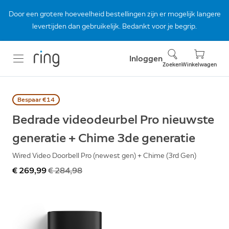
Door een grotere hoeveelheid bestellingen zijn er mogelijk langere
levertijden dan gebruikelijk. Bedankt voor je begrip.
Inloggen
Zoeken
Winkelwagen
Bespaar €14
Bedrade videodeurbel Pro nieuwste
generatie + Chime 3de generatie
Wired Video Doorbell Pro (newest gen) + Chime (3rd Gen)
Nu
€ 269,99
Was
€ 284,98