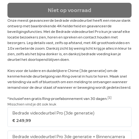
Niet op voorraad
Onze meest geavanceerde bedrade videodeurbel heeft een nieuw slank
ontwerp met baanbrekende 4K-helderheid en geavanceerde
beveiligingsfuncties. Met de Bedrade videodeurbel Pro kun je vanaf elke
locatie bezoekers zien, horen en spreken en contact houden met
bezorgers. Leg details vast, zelfs op afstand, met 4K-groothoekvideo en
10x verbeterde zoom. Dankzij zicht bij weinig licht krijg je alles in kleur te
zien, zelfs als het bijna donker is, en dankzij bedrade voeding kan je
deurbel het doorlopend blijven doen.
Kies voor de luidere en duidelijkere Chime (3de generatie) om de
kenmerkende deurbelgong van Ring overal in huis te horen. Maak snel
verbinding via wifi of bluetooth om een melding te ontvangen wanneer
iemand voor de deur staat of wanneer er beweging wordt gedetecteerd.
[1]
* Inclusief een gratis Ring-proefabonnement van 30 dagen.
Misschien vind je dit ook leuk
Bedrade videodeurbel Pro (3de generatie)
€ 249,99
Bedrade videodeurbel Pro 3de generatie + Binnencamera