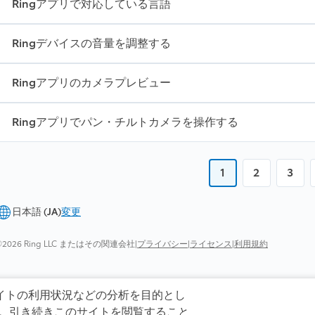
Ringアプリで対応している言語
Ringデバイスの音量を調整する
Ringアプリのカメラプレビュー
Ringアプリでパン・チルトカメラを操作する
1
2
3
日本語 (JA)
変更
©2026 Ring LLC またはその関連会社
|
プライバシー
|
ライセンス
|
利用規約
イトの利用状況などの分析を目的とし
す。引き続きこのサイトを閲覧すること