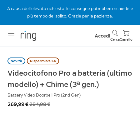
A causa dell'elevata richiesta, le consegne potrebbero richiedere
più tempo del solito. Grazie per la pazienza.
Accedi
Cerca
Carrello
Novità
Risparmia €14
Videocitofono Pro a batteria (ultimo
modello) + Chime (3ª gen.)
Battery Video Doorbell Pro (2nd Gen)
Ora
269,99 €
Prima
284,98 €