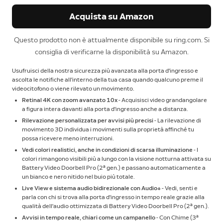
Acquista su Amazon
Questo prodotto non è attualmente disponibile su ring.com. Si
consiglia di verificarne la disponibilità su Amazon.
Usufruisci della nostra sicurezza più avanzata alla porta d'ingresso e
ascolta le notifiche all'interno della tua casa quando qualcuno preme il
videocitofono o viene rilevato un movimento.
Retinal 4K con zoom avanzato 10x
- Acquisisci video grandangolare
a figura intera davanti alla porta d'ingresso anche a distanza.
Rilevazione personalizzata per avvisi più precisi
- La rilevazione di
movimento 3D individua i movimenti sulla proprietà affinché tu
possa ricevere meno interruzioni.
Vedi colori realistici, anche in condizioni di scarsa illuminazione
- I
colori rimangono visibili più a lungo con la visione notturna attivata su
Battery Video Doorbell Pro (2ª gen.) e passano automaticamente a
un bianco e nero nitido nel buio più totale.
Live View e sistema audio bidirezionale con Audio+
- Vedi, senti e
parla con chi si trova alla porta d'ingresso in tempo reale grazie alla
qualità dell'audio ottimizzata di Battery Video Doorbell Pro (2ª gen.).
Avvisi in tempo reale, chiari come un campanello
- Con Chime (3ª