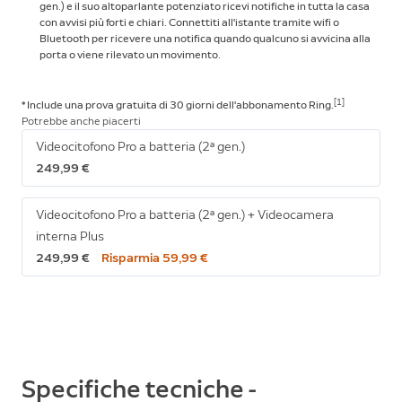
gen.) e il suo altoparlante potenziato ricevi notifiche in tutta la casa
con avvisi più forti e chiari. Connettiti all'istante tramite wifi o
Bluetooth per ricevere una notifica quando qualcuno si avvicina alla
porta o viene rilevato un movimento.
[1]
* Include una prova gratuita di 30 giorni dell'abbonamento
Ring.
Potrebbe anche piacerti
Videocitofono Pro a batteria (2ª gen.)
249,99 €
Videocitofono Pro a batteria (2ª gen.) + Videocamera
interna Plus
249,99 €
Risparmia 59,99 €
Specifiche tecniche -