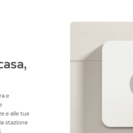
casa,
ra e
e
e e alle tue
 la stazione
,