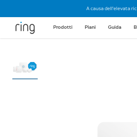
A causa dell'elevata ri
Prodotti
Piani
Guida
B