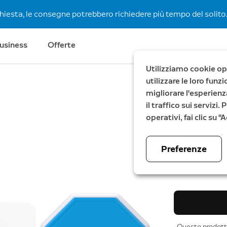
chiesta, le consegne potrebbero richiedere più tempo del solito.
usiness
Offerte
Utilizziamo cookie ope
utilizzare le loro fun
migliorare l'esperienz
Risparmia €51
il traffico sui servizi
Kit Ring
operativi, fai clic su 
con sirena
Preferenze
Ora
339,99 €
P
3
Questo prodotto