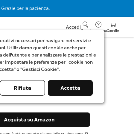
 Grazie per la pazienza.
Accedi
Cerca
Assistenza
Carrello
rativi necessari per navigare nei servizi e
zioni. Utilizziamo questi cookie anche per
a dell'utente e per analizzare le prestazioni e
. Per impostare le preferenze per i cookie non
 Alarm - M
"Accetta" o "Gestisci Cookie".
Rifiuta
Accetta
rima
91,96 €
Acquista su Amazon
 non è attualmente disponibile su ring.com. Si