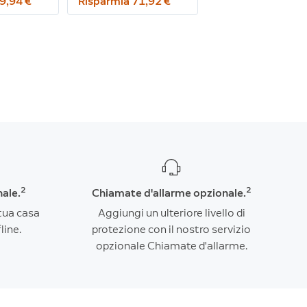
9,94 €
Risparmia 71,92 €
2
2
nale.
Chiamate d'allarme opzionale.
tua casa
Aggiungi un ulteriore livello di
line.
protezione con il nostro servizio
opzionale Chiamate d'allarme.