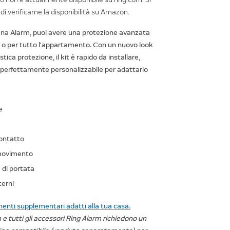
 di verificarne la disponibilità su Amazon.
irena Alarm, puoi avere una protezione avanzata
a o per tutto l'appartamento. Con un nuovo look
tica protezione, il kit è rapido da installare,
e perfettamente personalizzabile per adattarlo
e
contatto
 movimento
 di portata
terni
nti supplementari adatti alla tua casa.
 e tutti gli accessori Ring Alarm richiedono un