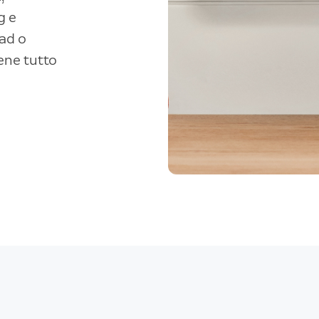
g e
pad o
iene tutto