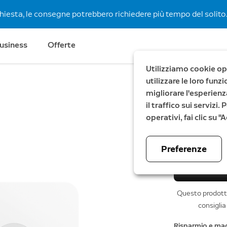
chiesta, le consegne potrebbero richiedere più tempo del solito.
usiness
Offerte
Utilizziamo cookie ope
utilizzare le loro fun
migliorare l'esperienz
Kit Ring
il traffico sui servizi
operativi, fai clic su 
249,99 €
Preferenze
Questo prodotto
consiglia
Risparmio e ma