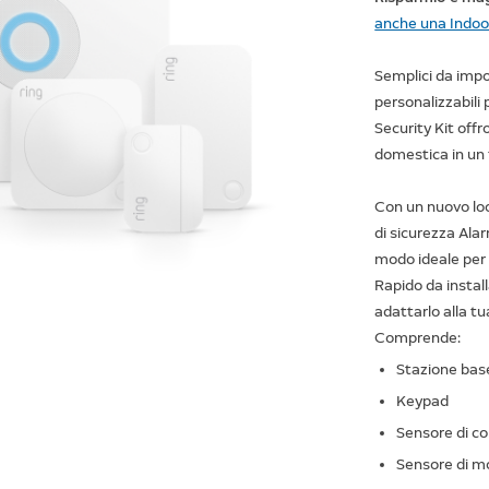
anche una Indoo
Semplici da impo
personalizzabili 
Security Kit off
domestica in un
Con un nuovo look
di sicurezza Ala
modo ideale per
Rapido da instal
adattarlo alla tu
Comprende:
Stazione bas
Keypad
Sensore di c
Sensore di 