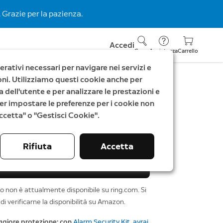
 Grazie per la pazienza.
Accedi
Cerca
Assistenza
Carrello
rativi necessari per navigare nei servizi e
zioni. Utilizziamo questi cookie anche per
a dell'utente e per analizzare le prestazioni e
 Alarm - S
. Per impostare le preferenze per i cookie non
"Accetta" o "Gestisci Cookie".
Rifiuta
Accetta
Acquista su Amazon
 non è attualmente disponibile su ring.com. Si
 di verificarne la disponibilità su Amazon.
ggiore protezione: con
Alarm Security Kit, avrai