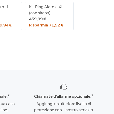
rm - L
Kit Ring Alarm - XL
(con sirena)
459,99 €
9,94 €
Risparmia 71,92 €
2
2
nale.
Chiamate d'allarme opzionale.
tua casa
Aggiungi un ulteriore livello di
line.
protezione con il nostro servizio