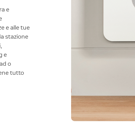
ra e
e
e e alle tue
 la stazione
,
g e
pad o
iene tutto