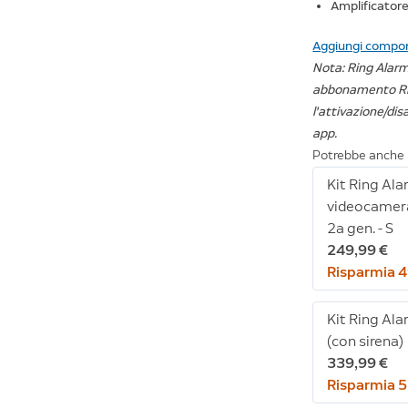
Amplificatore
Aggiungi compone
Nota: Ring Alarm
abbonamento Ri
l'attivazione/dis
app.
Potrebbe anche 
Kit Ring Ala
videocamera
2a gen. - S
249,99 €
Risparmia 4
Kit Ring Ala
(con sirena)
339,99 €
Risparmia 5