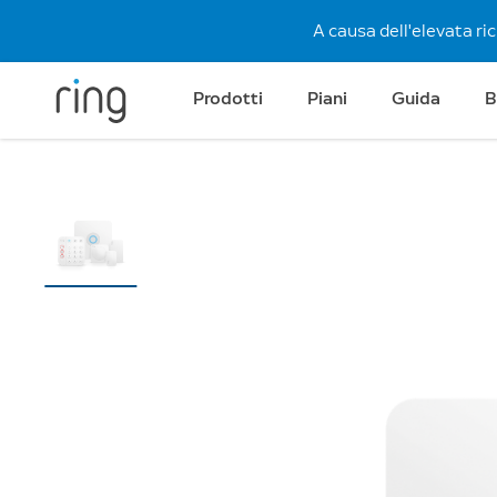
A causa dell'elevata ri
Prodotti
Piani
Guida
B