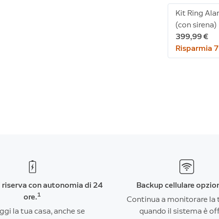
Kit Ring Ala
(con sirena)
399,99 €
Risparmia 7
i riserva con autonomia di 24
Backup cellulare opzio
1
ore.
Continua a monitorare la 
ggi la tua casa, anche se
quando il sistema è off