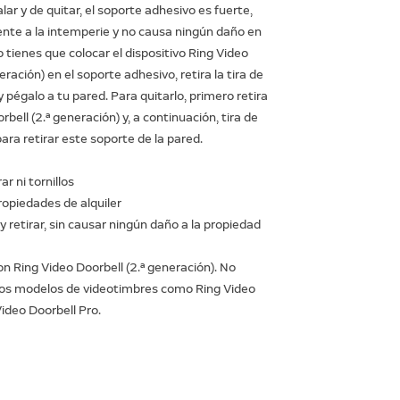
alar y de quitar, el soporte adhesivo es fuerte,
ente a la intemperie y no causa ningún daño en
o tienes que colocar el dispositivo Ring Video
eración) en el soporte adhesivo, retira la tira de
y pégalo a tu pared. Para quitarlo, primero retira
rbell (2.ª generación) y, a continuación, tira de
para retirar este soporte de la pared.
ar ni tornillos
ropiedades de alquiler
r y retirar, sin causar ningún daño a la propiedad
on Ring Video Doorbell (2.ª generación). No
ros modelos de videotimbres como Ring Video
Video Doorbell Pro.