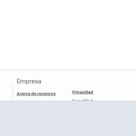
der
Rin
Dispositivos compatibles
posi
gar
Empresa
Privacidad
Acerca de nosotros
Seguridad
Prensa
Ofertas de Empleo
Términos de servicio
Información de seguridad