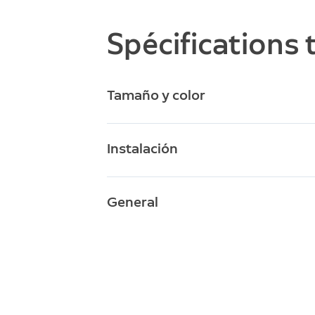
Spécifications
Tamaño y color
6.2
Dimensiones
Instalación
Neg
Colores disponibles
-20
Condiciones de funcionamiento
General
No 
Resi
Sop
Contenido de la caja
Acce
Rin
Requisitos de configuración
Pare
Gara
Garantía