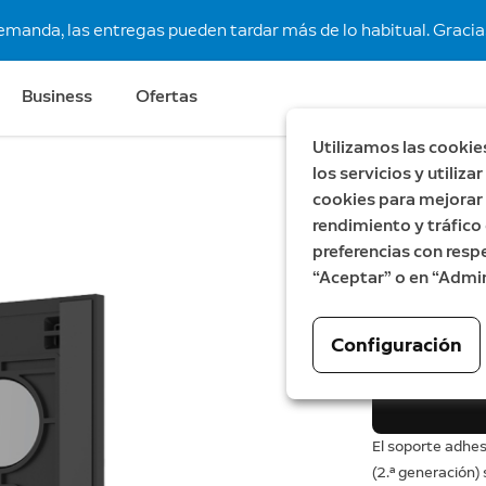
demanda, las entregas pueden tardar más de lo habitual. Gracias
Business
Ofertas
Utilizamos las cookie
los servicios y utiliz
cookies para mejorar l
Soporte
rendimiento y tráfico 
Doorbell
preferencias con respe
“Aceptar” o en “Admin
20,99 €
Configuración
El soporte adhes
(2.ª generación) 