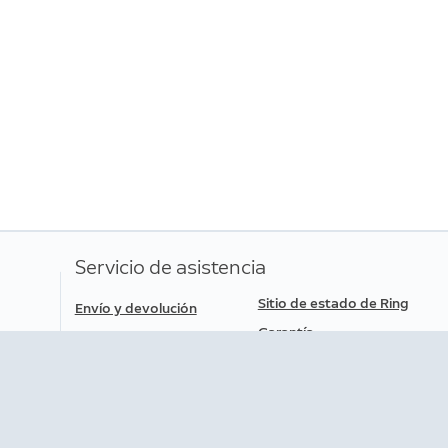
echos de consumidor sin comprometerlos de ningú
g Video Doorbell (2.ª generación)
ble que tengas derechos adicionales ante la ley, in
antía limitada. Más información
aquí
.
Servicio de asistencia
Sitio de estado de Ring
Envío y devolución
Garantía
Estado del pedido
Servicio técnico
Ayuda
Portabilidad de datos
Descarga la App
Accesibilidad