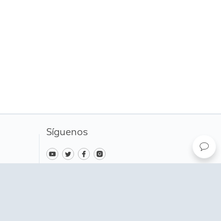
n modo. Esto significa que es
cluso tras el vencimiento de la
Síguenos
Cambiar