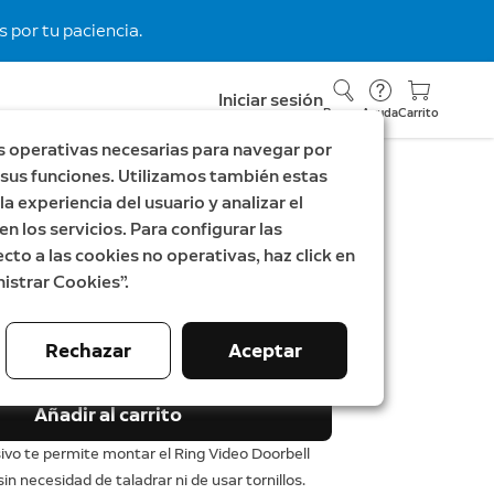
 por tu paciencia.
Iniciar sesión
Buscar
Ayuda
Carrito
s operativas necesarias para navegar por
ar sus funciones. Utilizamos también estas
a experiencia del usuario y analizar el
 adhesivo (Video
en los servicios. Para configurar las
 (2.ª gen.))
cto a las cookies no operativas, haz click en
istrar Cookies”.
Rechazar
Aceptar
Añadir al carrito
ivo te permite montar el Ring Video Doorbell
sin necesidad de taladrar ni de usar tornillos.