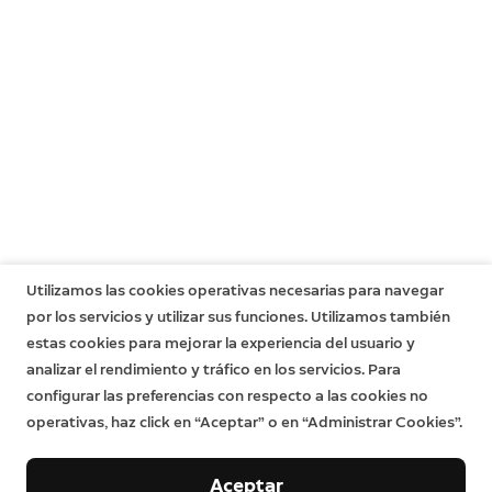
2 tacos de montaje
Cinta adhesiva de doble capa
Información para el usuario
Garantía
Garantía limitada de un año. Si eres un consumidor, la
garantía limitada se añade a tus derechos como
consumidor y no pone en peligro estos derechos de
ninguna manera. Esto significa que aún puedes tener
derechos adicionales por ley, incluso después de que
haya vencido la garantía limitada. Más información
aquí
.
Utilizamos las cookies operativas necesarias para navegar
por los servicios y utilizar sus funciones. Utilizamos también
estas cookies para mejorar la experiencia del usuario y
analizar el rendimiento y tráfico en los servicios. Para
configurar las preferencias con respecto a las cookies no
operativas, haz click en “Aceptar” o en “Administrar Cookies”.
Aceptar