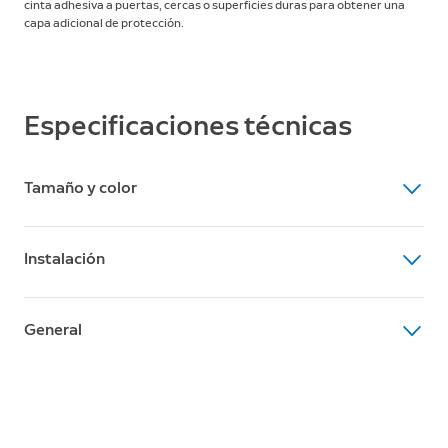
cinta adhesiva a puertas, cercas o superficies duras para obtener una
capa adicional de protección.
Especificaciones técnicas
Tamaño y color
Dimensiones (alt. × anch.)
Instalación
6,3 cm × 6,3 cm
Montaje
General
Atornilla o usa cinta adhesiva de doble capa.
Contenido de la caja
Placa para la puerta
2 tornillos