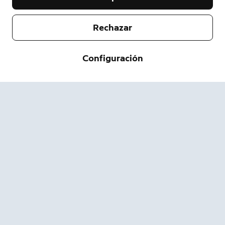
Rechazar
Empresa
Configuración
Servicio de asistencia
Acerca de nosotros
Prensa
Envío y devolución
Cambiar
Términos de servicio
Estado del pedido
Información de seguridad
Ayuda
Privacidad
Descarga la App
Seguridad
Accesibilidad
Ofertas de Empleo
Sitio de estado de Ring