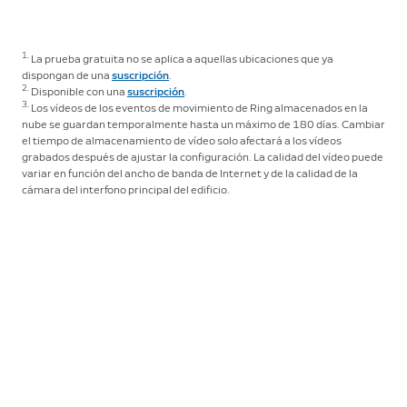
1.
La prueba gratuita no se aplica a aquellas ubicaciones que ya
dispongan de una
suscripción
.
2.
Disponible con una
suscripción
.
3.
Los vídeos de los eventos de movimiento de Ring almacenados en la
nube se guardan temporalmente hasta un máximo de 180 días. Cambiar
el tiempo de almacenamiento de vídeo solo afectará a los vídeos
grabados después de ajustar la configuración. La calidad del vídeo puede
variar en función del ancho de banda de Internet y de la calidad de la
cámara del interfono principal del edificio.