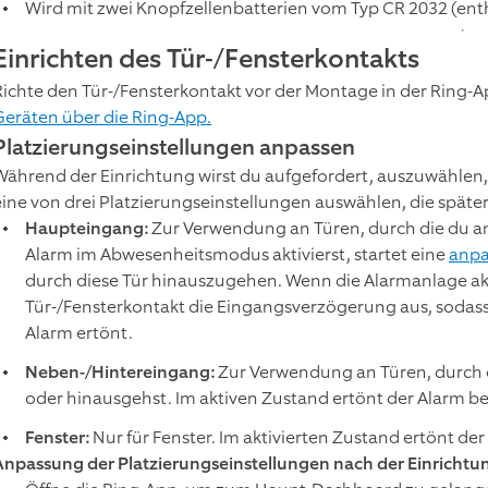
Wird mit zwei Knopfzellenbatterien vom Typ CR 2032 (ent
Einrichten des Tür-/Fensterkontakts
Richte den Tür-/Fensterkontakt vor der Montage in der Ring-A
Geräten über die Ring-App.
Platzierungseinstellungen anpassen
Während der Einrichtung wirst du aufgefordert, auszuwählen,
eine von drei Platzierungseinstellungen auswählen, die spät
Haupteingang:
Zur Verwendung an Türen, durch die du a
Alarm im Abwesenheitsmodus aktivierst, startet eine
anpa
durch diese Tür hinauszugehen. Wenn die Alarmanlage aktiv
Tür-/Fensterkontakt die Eingangsverzögerung aus, sodass
Alarm ertönt.
Neben-/Hintereingang:
Zur Verwendung an Türen, durch d
oder hinausgehst. Im aktiven Zustand ertönt der Alarm be
Fenster:
Nur für Fenster. Im aktivierten Zustand ertönt de
Anpassung der Platzierungseinstellungen nach der Einrichtu