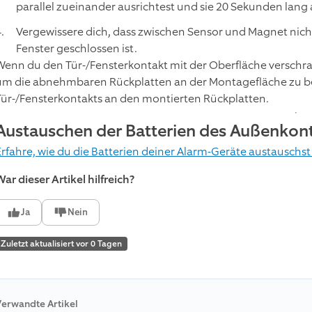
parallel zueinander ausrichtest und sie 20 Sekunden lang
Vergewissere dich, dass zwischen Sensor und Magnet nicht
Fenster geschlossen ist.
Wenn du den Tür-/Fensterkontakt mit der Oberfläche verschr
um die abnehmbaren Rückplatten an der Montagefläche zu befe
Tür-/Fensterkontakts an den montierten Rückplatten.
Austauschen der Batterien des Außenkon
Erfahre, wie du die Batterien deiner Alarm-Geräte austauschst
ar dieser Artikel hilfreich?
Ja
Nein
Zuletzt aktualisiert vor 0 Tagen
erwandte Artikel