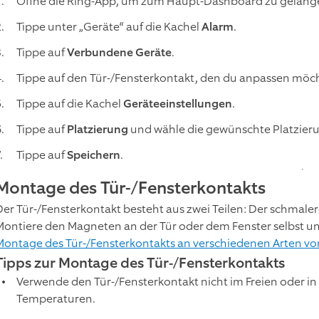
Öffne die Ring-App, um zum Haupt-Dashboard zu gelang
Tippe unter „Geräte“ auf die Kachel
Alarm
.
Tippe auf
Verbundene Geräte
.
Tippe auf den Tür-/Fensterkontakt, den du anpassen möch
Tippe auf die Kachel
Geräteeinstellungen
.
Tippe auf
Platzierung
und wähle die gewünschte Platzieru
Tippe auf
Speichern
.
Montage des Tür-/Fensterkontakts
Der Tür-/Fensterkontakt besteht aus zwei Teilen: Der schmalere
Montiere den Magneten an der Tür oder dem Fenster selbst u
Montage des Tür-/Fensterkontakts an verschiedenen Arten v
Tipps zur Montage des Tür-/Fensterkontakts
Verwende den Tür-/Fensterkontakt nicht im Freien oder
Temperaturen.