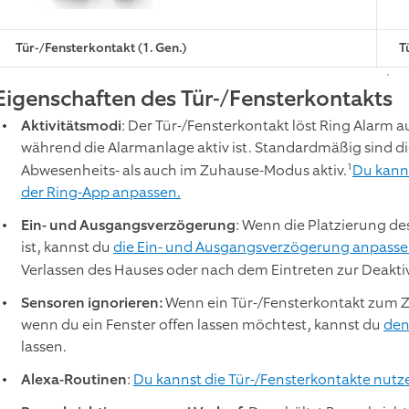
Tür-/Fensterkontakt (1. Gen.)
T
Eigenschaften des Tür-/Fensterkontakts
Aktivitätsmodi
: Der Tür-/Fensterkontakt löst Ring Alarm a
während die Alarmanlage aktiv ist. Standardmäßig sind di
1
Abwesenheits- als auch im Zuhause-Modus aktiv.
Du kanns
der Ring-App anpassen.
Ein- und Ausgangsverzögerung
: Wenn die Platzierung de
ist, kannst du
die Ein- und Ausgangsverzögerung anpasse
Verlassen des Hauses oder nach dem Eintreten zur Deakti
Sensoren ignorieren:
Wenn ein Tür-/Fensterkontakt zum Zei
wenn du ein Fenster offen lassen möchtest, kannst du
den
lassen.
Alexa-Routinen
:
Du kannst die Tür-/Fensterkontakte nutz