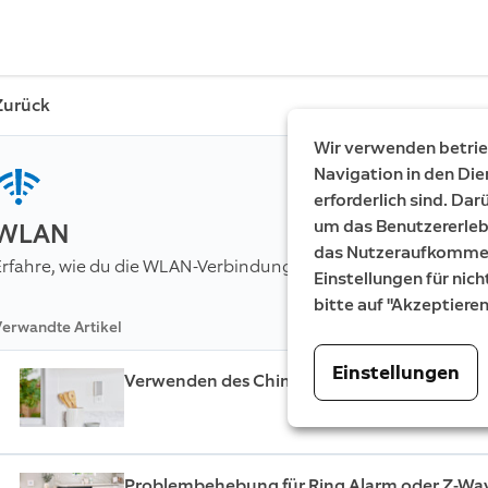
Zurück
Wir verwenden betrieb
Navigation in den Die
erforderlich sind. Da
um das Benutzererleb
WLAN
das Nutzeraufkommen 
Erfahre, wie du die WLAN-Verbindung deiner Ring-Geräte verb
Einstellungen für nich
bitte auf "Akzeptiere
erwandte Artikel
Einstellungen
Verwenden des Chime Pro-Platzierungstest,
Problembehebung für Ring Alarm oder Z-Wave-