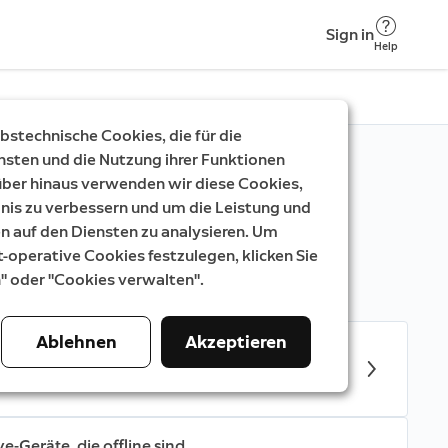
Sign in
Help
stechnische Cookies, die für die
nsten und die Nutzung ihrer Funktionen
rüber hinaus verwenden wir diese Cookies,
nis zu verbessern und um die Leistung und
auf den Diensten zu analysieren. Um
essern kannst.
t-operative Cookies festzulegen, klicken Sie
n" oder "Cookies verwalten".
Ablehnen
Akzeptieren
 um das WLAN-Signal zu optimieren
Geräte, die offline sind