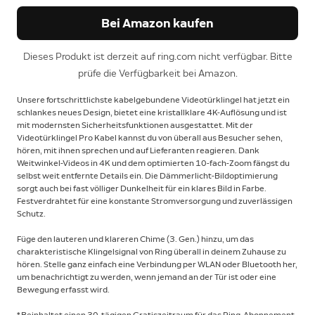
Bei Amazon kaufen
Dieses Produkt ist derzeit auf ring.com nicht verfügbar. Bitte
prüfe die Verfügbarkeit bei Amazon.
Unsere fortschrittlichste kabelgebundene Videotürklingel hat jetzt ein
schlankes neues Design, bietet eine kristallklare 4K-Auflösung und ist
mit modernsten Sicherheitsfunktionen ausgestattet. Mit der
Videotürklingel Pro Kabel kannst du von überall aus Besucher sehen,
hören, mit ihnen sprechen und auf Lieferanten reagieren. Dank
Weitwinkel-Videos in 4K und dem optimierten 10-fach-Zoom fängst du
selbst weit entfernte Details ein. Die Dämmerlicht-Bildoptimierung
sorgt auch bei fast völliger Dunkelheit für ein klares Bild in Farbe.
Festverdrahtet für eine konstante Stromversorgung und zuverlässigen
Schutz.
Füge den lauteren und klareren Chime (3. Gen.) hinzu, um das
charakteristische Klingelsignal von Ring überall in deinem Zuhause zu
hören. Stelle ganz einfach eine Verbindung per WLAN oder Bluetooth her,
um benachrichtigt zu werden, wenn jemand an der Tür ist oder eine
Bewegung erfasst wird.