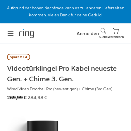
Aufgrund der hohen Nachfrage kann es zu längeren Lieferzeiten
kommen. Vielen Dank für deine Geduld.
Anmelden
Suche
Warenkorb
Spare €14
Videotürklingel Pro Kabel neueste
Gen. + Chime 3. Gen.
Wired Video Doorbell Pro (newest gen) + Chime (3rd Gen)
Jetzt
269,99 €
War
284,98 €