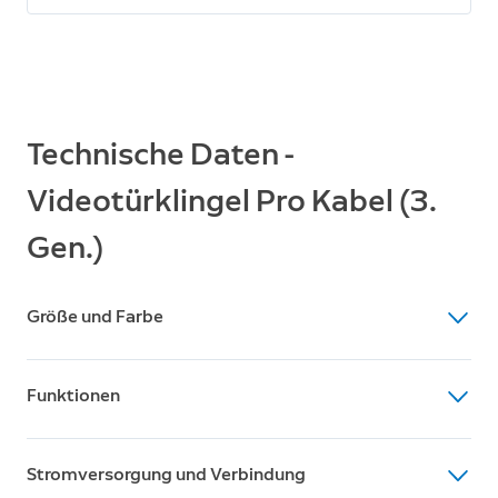
Technische Daten -
Videotürklingel Pro Kabel (3.
Gen.)
Größe und Farbe
Abmessungen
Funktionen
4,95 cm x 2,6 cm x 13,835 cm
Farbe
Video
Dunkelsilber
Stromversorgung und Verbindung
4K-Videoauflösung, Dämmerlicht-Bildoptimierung mit