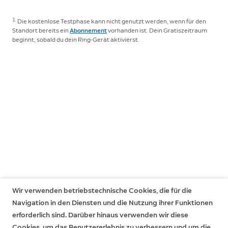
Diebstahlschutz. Falls du ein Verbraucher bist, gilt die
Jahre lang Software-Sicherheitsupdates.
Mehr
beschränkte Herstellergarantie zusätzlich zu deinen
1.
erfahren
Die kostenlose Testphase kann nicht genutzt werden, wenn für den
. Wenn du bereits ein Ring-Gerät besitzt,
Standort bereits ein
Abonnement
vorhanden ist. Dein Gratiszeitraum
Rechten als Verbraucher und beeinträchtigt diese in
erhältst du im
Ring Control Center
im Bereich für
beginnt, sobald du dein Ring-Gerät aktivierst.
keiner Weise. Das bedeutet, dass dir auch nach Ablauf
Software-Sicherheitsupdates spezifische
der beschränkten Herstellergarantie immer noch
Informationen zu deinem Gerät.
gesetzliche Ansprüche zustehen können. Erfahre
hier
mehr dazu.
Wir verwenden betriebstechnische Cookies, die für die
Navigation in den Diensten und die Nutzung ihrer Funktionen
erforderlich sind. Darüber hinaus verwenden wir diese
Cookies, um das Benutzererlebnis zu verbessern und um die