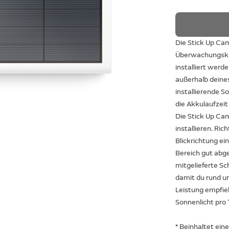
Die Stick Up Cam
Überwachungskam
installiert werde
außerhalb deines
installierende S
die Akkulaufzeit
Die Stick Up Cam
installieren. Ric
Blickrichtung ei
Bereich gut abge
mitgelieferte S
damit du rund um
Leistung empfie
Sonnenlicht pro 
* Beinhaltet ein