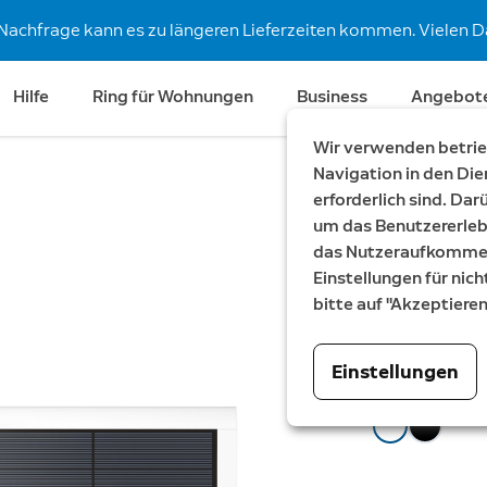
Nachfrage kann es zu längeren Lieferzeiten kommen. Vielen Da
Hilfe
Ring für Wohnungen
Business
Angebot
Wir verwenden betrieb
Navigation in den Die
erforderlich sind. Da
Spare €19
um das Benutzererleb
Außenk
das Nutzeraufkommen 
Einstellungen für nich
Stick Up Cam
bitte auf "Akzeptiere
Jetzt
119,99 €
W
1
Einstellungen
Farbe:
Weiß