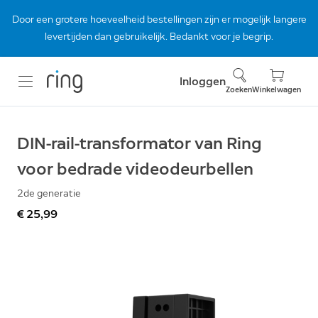
Door een grotere hoeveelheid bestellingen zijn er mogelijk langere
levertijden dan gebruikelijk. Bedankt voor je begrip.
Inloggen
Zoeken
Winkelwagen
DIN-rail-transformator van Ring
voor bedrade videodeurbellen
2de generatie
€ 25,99