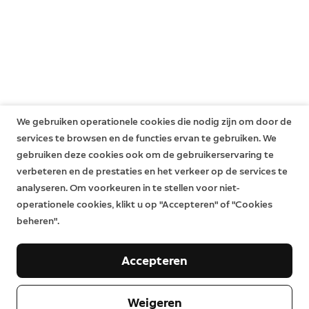
Behuizing voor de DIN-rail-transformator (afzonderlijk
hier
.
verkrijgbaar)
We gebruiken operationele cookies die nodig zijn om door de
services te browsen en de functies ervan te gebruiken. We
gebruiken deze cookies ook om de gebruikerservaring te
verbeteren en de prestaties en het verkeer op de services te
analyseren. Om voorkeuren in te stellen voor niet-
operationele cookies, klikt u op "Accepteren" of "Cookies
beheren".
Accepteren
Weigeren