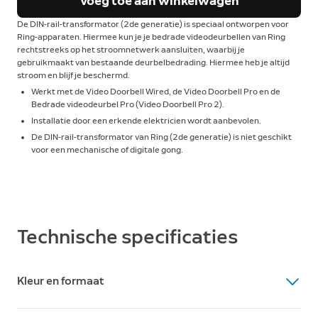
Voeg toe aan winkelwagen
De DIN-rail-transformator (2de generatie) is speciaal ontworpen voor
Ring-apparaten. Hiermee kun je je bedrade videodeurbellen van Ring
rechtstreeks op het stroomnetwerk aansluiten, waarbij je
gebruikmaakt van bestaande deurbelbedrading. Hiermee heb je altijd
stroom en blijf je beschermd.
Werkt met de Video Doorbell Wired, de Video Doorbell Pro en de
Bedrade videodeurbel Pro (Video Doorbell Pro 2).
Installatie door een erkende elektricien wordt aanbevolen.
De DIN-rail-transformator van Ring (2de generatie) is niet geschikt
voor een mechanische of digitale gong.
Technische specificaties
Kleur en formaat
Afmetingen (transformator)