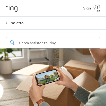
Sign in
Help
Indietro