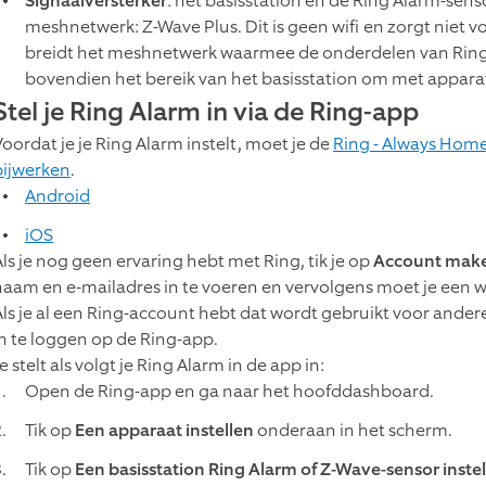
Signaalversterker
: het basisstation en de Ring Alarm-se
meshnetwerk: Z-Wave Plus. Dit is geen wifi en zorgt niet v
breidt het meshnetwerk waarmee de onderdelen van Ring
bovendien het bereik van het basisstation om met appar
Stel je Ring Alarm in via de Ring-app
Voordat je je Ring Alarm instelt, moet je de
Ring - Always Home
bijwerken
.
Android
iOS
Als je nog geen ervaring hebt met Ring, tik je op
Account mak
naam en e-mailadres in te voeren en vervolgens moet je een 
Als je al een Ring-account hebt dat wordt gebruikt voor ande
in te loggen op de Ring-app.
e stelt als volgt je Ring Alarm in de app in:
Open de Ring-app en ga naar het hoofddashboard.
Tik op
Een apparaat instellen
onderaan in het scherm.
Tik op
Een basisstation Ring Alarm of Z-Wave-sensor inste