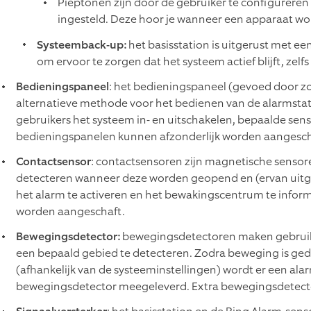
Pieptonen zijn door de gebruiker te configurere
ingesteld. Deze hoor je wanneer een apparaat wo
Systeemback-up:
het basisstation is uitgerust met e
om ervoor te zorgen dat het systeem actief blijft, zelf
Bedieningspaneel
: het bedieningspaneel (gevoed door zo
alternatieve methode voor het bedienen van de alarmsta
gebruikers het systeem in- en uitschakelen, bepaalde sens
bedieningspanelen kunnen afzonderlijk worden aangesch
Contactsensor
: contactsensoren zijn magnetische sensor
detecteren wanneer deze worden geopend en (ervan uitgaa
het alarm te activeren en het bewakingscentrum te infor
worden aangeschaft.
Bewegingsdetector:
bewegingsdetectoren maken gebruik 
een bepaald gebied te detecteren. Zodra beweging is ge
(afhankelijk van de systeeminstellingen) wordt er een ala
bewegingsdetector meegeleverd. Extra bewegingsdetect