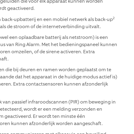
n geluiden die voor elk apparaat kunnen worden
rdt geactiveerd.
2
en back-upbatterij en een mobiel netwerk als back-up
s als de stroom of de internetverbinding uitvalt.
wel een oplaadbare batterij als netstroom) is een
tus van Ring Alarm. Met het bedieningspaneel kunnen
oren omzeilen, of de sirene activeren. Extra
aft.
en die bij deuren en ramen worden geplaatst om te
nde dat het apparaat in de huidige modus actief is)
meren. Extra contactsensoren kunnen afzonderlijk
van passief infraroodscannen (PIR) om beweging in
detecteerd, wordt er een melding verzonden en
rm geactiveerd. Er wordt ten minste één
oren kunnen afzonderlijk worden aangeschaft.