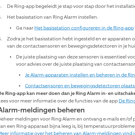
De Ring-app begeleidt je stap voor stap door het installat
Het basisstation van Ring Alarm instellen.
Ga naar
Het basisstation configureren in de Ring-app
Zodra je het basisstation hebt ingesteld en er apparaten
van de contactsensoren en bewegingsdetectoren in je hui
De juiste plaatsing van deze sensoren is essentieel voo
voor advies over de juiste plaatsing van contactsen
Je Alarm-apparaten instellen en beheren in de Ri
Contactsensoren en bewegingsdetectoren plaat
De Ring-app kan meer doen dan je Ring Alarm in- en uitschak
Lees voor meer informatie over de functies van de app
De Ring
Alarm-meldingen beheren
Beheer meldingen voor Ring Alarm en ontvang e-mails en/of p
van een Ring-apparaat bijna leeg is, bij temperatuurproblem
Meer informatie over het beheren van Alarm-meldingen vind j