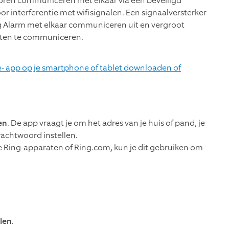
nsoren communiceren met elkaar via een beveiligd
oor interferentie met wifisignalen. Een signaalversterker
 Alarm met elkaar communiceren uit en vergroot
aten te communiceren.
- app op je smartphone of tablet downloaden of
en
. De app vraagt je om het adres van je huis of pand, je
wachtwoord instellen.
re Ring-apparaten of Ring.com, kun je dit gebruiken om
llen
.