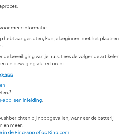
ieproces.
voor meer informatie.
 op hebt aangesloten, kun je beginnen met het plaatsen
s.
r de beveiliging van je huis. Lees de volgende artikelen
soren en bewegingsdetectoren:
ng-app
sen
3
elen.
-app: een inleiding
.
ushberichten bij noodgevallen, wanneer de batterij
en en meer.
e in de Ring-app of op Ring.com
.