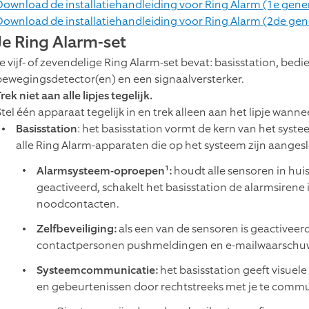
Download de installatiehandleiding voor Ring Alarm (1e gene
Download de installatiehandleiding voor Ring Alarm (2de gen
Je Ring Alarm-set
Je vijf- of zevendelige Ring Alarm-set bevat: basisstation, be
bewegingsdetector(en) en een signaalversterker.
rek niet aan alle lipjes tegelijk.
Stel één apparaat tegelijk in en trek alleen aan het lipje wann
Basisstation
: het basisstation vormt de kern van het syst
alle Ring Alarm-apparaten die op het systeem zijn aangeslo
1
Alarmsysteem-oproepen
:
houdt alle sensoren in huis
geactiveerd, schakelt het basisstation de alarmsirene 
noodcontacten.
Zelfbeveiliging:
als een van de sensoren is geactiveerd
contactpersonen pushmeldingen en e-mailwaarschuw
Systeemcommunicatie:
het basisstation geeft visuel
en gebeurtenissen door rechtstreeks met je te commu