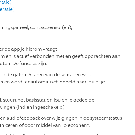
ratie)
.
eratie)
.
dieningspaneel, contactsensor(en),
eer de app je hierom vraagt.
eem en is actief verbonden met en geeft opdrachten aan
ten. De functies zijn:
 in de gaten. Als een van de sensoren wordt
in en wordt er automatisch gebeld naar jou of je
, stuurt het basisstation jou en je gedeelde
ingen (indien ingeschakeld).
e en audiofeedback over wijzigingen in de systeemstatus
niceren of door middel van "pieptonen".