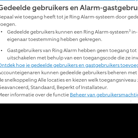
Gedeelde gebruikers en Alarm-gastgebru
Bepaal wie toegang heeft tot je Ring Alarm-systeem door ged
voegen.
3
Gedeelde gebruikers kunnen een Ring Alarm-systeem
in-
eigenaar toestemming hebben gekregen.
Gastgebruikers van Ring Alarm hebben geen toegang tot d
uitschakelen met behulp van een toegangscode die ze inv
Ontdek hoe je gedeelde gebruikers en gastgebruikers toevoe
Accounteigenaren kunnen gedeelde gebruikers beheren met 
de snelkoppeling Alle locaties en kiezen welk toegangsniveau 
Geavanceerd, Standaard, Beperkt of Installateur.
Meer informatie over de functie
Beheer van gebruikersmachti