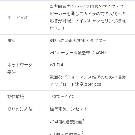
双方向音声 (デバイス内蔵のマイク・ス
ピーカーを通してカメラの前の人物への
オーディオ
応答が可能。ノイズキャンセリング機能
付き。)
電源
約2mのUSB-C電源アダプター
wifiルーター周波数帯: 2.4GHz
ネットワーク
Wi-Fi 4
要件
最適なパフォーマンス維持のための推奨
アップロード速度は5Mbps
動作環境
-20℃ ~ 45℃
取り付け方法
標準電源コンセント
2
• 24時間連続録画
2
• 人物・車両検知