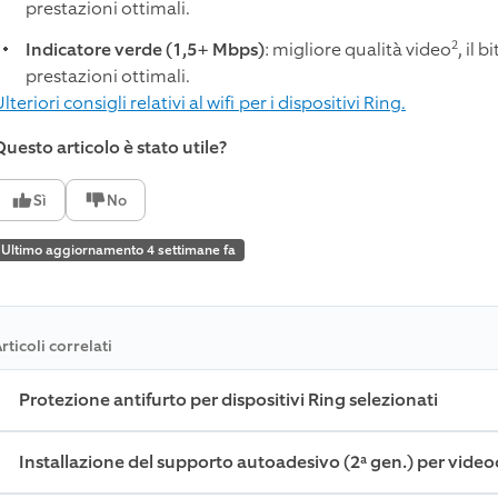
prestazioni ottimali.
2
Indicatore verde (1,5+ Mbps)
: migliore qualità video
, il 
prestazioni ottimali.
lteriori consigli relativi al wifi per i dispositivi Ring.
Questo articolo è stato utile?
Sì
No
Ultimo aggiornamento 4 settimane fa
rticoli correlati
Protezione antifurto per dispositivi Ring selezionati
Installazione del supporto autoadesivo (2ª gen.) per videoc