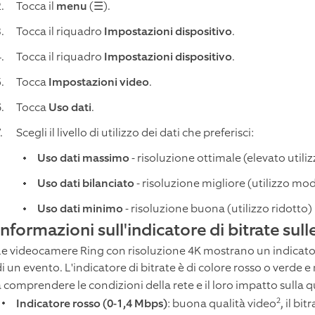
Tocca il
menu
(☰).
Tocca il riquadro
Impostazioni dispositivo
.
Tocca il riquadro
Impostazioni dispositivo
.
Tocca
Impostazioni video
.
Tocca
Uso dati
.
Scegli il livello di utilizzo dei dati che preferisci:
Uso dati massimo
- risoluzione ottimale (elevato utiliz
Uso dati bilanciato
- risoluzione migliore (utilizzo mo
Uso dati minimo
- risoluzione buona (utilizzo ridotto)
Informazioni sull'indicatore di bitrate su
Le videocamere Ring con risoluzione 4K mostrano un indicatore 
i un evento. L'indicatore di bitrate è di colore rosso o verde e
a comprendere le condizioni della rete e il loro impatto sulla q
2
Indicatore rosso (0-1,4 Mbps)
: buona qualità video
, il bi