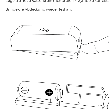
Lege die neue Batterie ein (richte die +/- Symbole korrekt 
Bringe die Abdeckung wieder fest an.