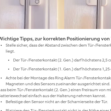
Wichtige Tipps, zur korrekten Positionierung von
Stelle sicher, dass der Abstand zwischen dem Tür-/Fenst
liegt.
Der Tür-/Fensterkontakt (2. Gen.) darf höchstens 2,5
Der Tür-/Fensterkontakt (1. Gen.) darf höchstens 1,2
Achte bei der Montage des Ring Alarm Tür-/Fensterkontakts
Magneten und des Sensors zueinander ausgerichtet sind.
Lass beim Tür-/Fensterkontakt (2. Gen.) einen Freiraum von 
Batteriewechsel einfach aus der Halterung nehmen kannst.
Befestige den Sensor nicht an der Scharnierseite der Tür.
Platziere den Tür-/Fensterkontakt nicht in der Nähe eines