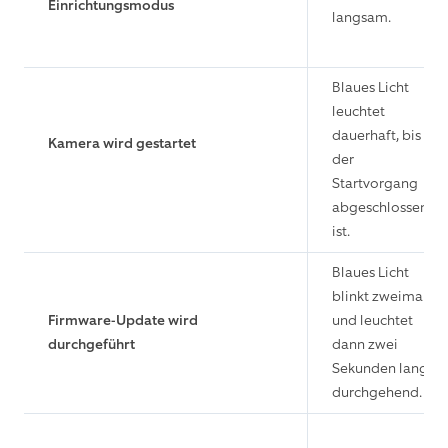
Einrichtungsmodus
langsam.
Blaues Licht
leuchtet
dauerhaft, bis
Kamera wird gestartet
der
Startvorgang
abgeschlossen
ist.
Blaues Licht
blinkt zweimal
Firmware-Update wird
und leuchtet
durchgeführt
dann zwei
Sekunden lang
durchgehend.