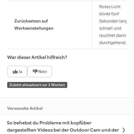
Rotes Licht
blinkt fünf
Zurücksetzen auf
Sekunden lang
Werkseinstellungen
schnell und
leuchtet dann
durchgehend.
War dieser Artikel hilfreich?
Ja
Nein
Zuletzt aktualisiert vor 3 Wochen
Verwandte Artikel
So behebst du Probleme mit kopfüber
dargestellten Videos bei der Outdoor Cam und der