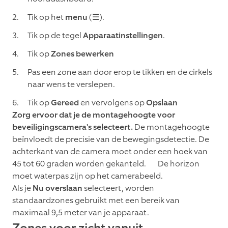
Tik op het
menu
(☰).
Tik op de tegel
Apparaatinstellingen
.
Tik op
Zones bewerken
Pas een zone aan door erop te tikken en de cirkels
naar wens te verslepen.
Tik op
Gereed
en vervolgens op
Opslaan
Zorg ervoor dat je de montagehoogte voor
beveiligingscamera's selecteert.
De montagehoogte
beïnvloedt de precisie van de bewegingsdetectie. De
achterkant van de camera moet onder een hoek van
45 tot 60 graden worden gekanteld. De horizon
moet waterpas zijn op het camerabeeld.
Als je
Nu overslaan
selecteert, worden
standaardzones gebruikt met een bereik van
maximaal 9,5 meter van je apparaat.