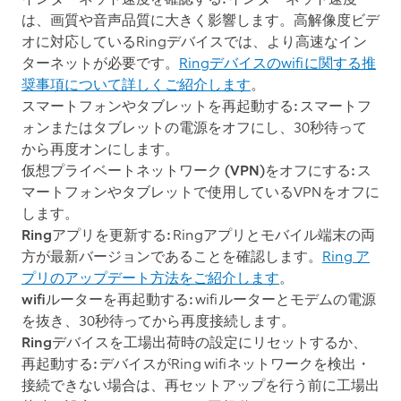
は、画質や音声品質に大きく影響します。高解像度ビデ
オに対応しているRingデバイスでは、より高速なイン
ターネットが必要です。
Ringデバイスのwifiに関する推
奨事項について詳しくご紹介します
。
スマートフォンやタブレットを再起動する:
スマートフ
ォンまたはタブレットの電源をオフにし、30秒待って
から再度オンにします。
仮想プライベートネットワーク (VPN)をオフにする:
ス
マートフォンやタブレットで使用しているVPNをオフに
します。
Ringアプリを更新する:
Ringアプリとモバイル端末の両
方が最新バージョンであることを確認します。
Ring ア
プリのアップデート方法をご紹介します
。
wifiルーターを再起動する:
wifiルーターとモデムの電源
を抜き、30秒待ってから再度接続します。
Ringデバイスを工場出荷時の設定にリセットするか、
再起動する:
デバイスがRing wifiネットワークを検出・
接続できない場合は、再セットアップを行う前に工場出