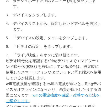
ダッシュボード左上の
メニュー (≡)
をタップしま
す。
デバイス
をタップします。
デバイスリストから、設定したいドアベルを選択し
ます。
「
デバイスの設定
」タイルをタップします。
「
ビデオの設定
」をタップします。
「
ライブ映像
」をオンに切り替えます。
ビデオ暗号化を確認する:
Ringデバイスでエンドツーエ
ンド暗号化 (E2EE) を有効にしている場合は、設定時に
使用したスマートフォンやタブレットと同じ端末を使用
しているか確認します。
wifi電波強度を確認する:
wifiの電波が弱いと、Ringデバ
イスがオフラインになったり、画質が低下したりする原
因になります。
wifiの電波強度を確認・改善する方法を
ご紹介します
。
インターネット速度を確認する:
インターネット速度