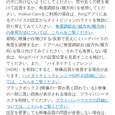
の方に向けないようにしてください。窓や近くの壁を避
けて設置するか、角度調節台 (横方向) を使用してくだ
さい。Indoor Camをご利用の場合は、Ringアプリにあ
るデバイスの設定からナイトビジョンのライトを無効に
切り替えてみてください。
角度調節台 (縦方向/横方向)
の使用方法については、こちらをご覧ください
。
昼間に映像が白飛びする/反射で見えにくい:
デバイスの
角度を調整するか、ドアベルに角度調節台 (縦方向/横方
向) を取り付けてみてください。それでも改善しない場
合は、Ringデバイスの設置位置を見直すことを検討し
てください。また、「ハイダイナミックレンジ
(HDR)」を有効にすると、映像品質が改善する場合があ
ります。
ハイダイナミックレンジ (HDR) の詳細につい
ては、こちらをご覧ください
。
ブラックボックス (映像の一部が黒く隠れている):
映像
の一部に黒い四角が表示される場合は、プライバシーマ
スクを削除してください。
プライバシーマスクの詳細に
ついては、こちらをご覧ください
。
設定を変更しても映像品質の問題が改善しない場合は、