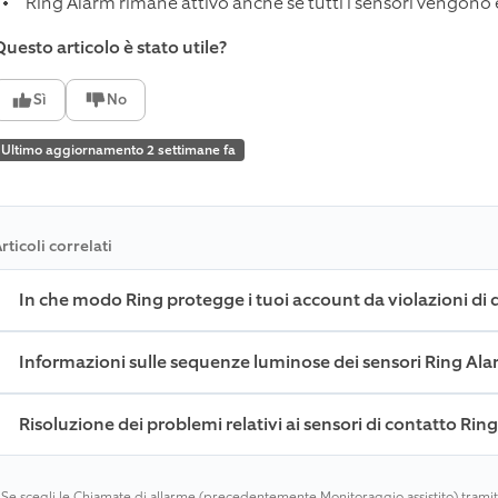
Ring Alarm rimane attivo anche se tutti i sensori vengono e
Questo articolo è stato utile?
Sì
No
Ultimo aggiornamento 2 settimane fa
rticoli correlati
In che modo Ring protegge i tuoi account da violazioni di da
Informazioni sulle sequenze luminose dei sensori Ring Al
Risoluzione dei problemi relativi ai sensori di contatto Rin
1
Se scegli le Chiamate di allarme (precedentemente Monitoraggio assistito) tramite