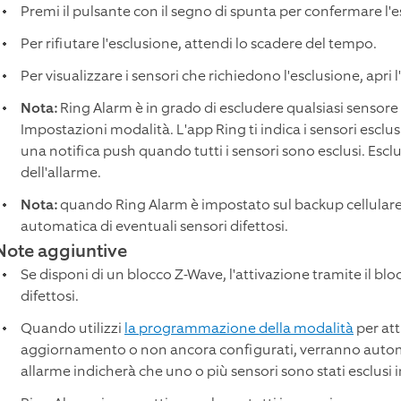
Premi il pulsante con il segno di spunta per confermare l'e
Per rifiutare l'esclusione, attendi lo scadere del tempo.
Per visualizzare i sensori che richiedono l'esclusione, apri l
Nota:
Ring Alarm è in grado di escludere qualsiasi sensore
Impostazioni modalità. L'app Ring ti indica i sensori esclus
una notifica push quando tutti i sensori sono esclusi. Esc
dell'allarme.
Nota:
quando Ring Alarm è impostato sul backup cellulare, 
automatica di eventuali sensori difettosi.
Note aggiuntive
Se disponi di un blocco Z-Wave, l'attivazione tramite il b
difettosi.
Quando utilizzi
la programmazione della modalità
per atti
aggiornamento o non ancora configurati, verranno automa
allarme indicherà che uno o più sensori sono stati esclusi 