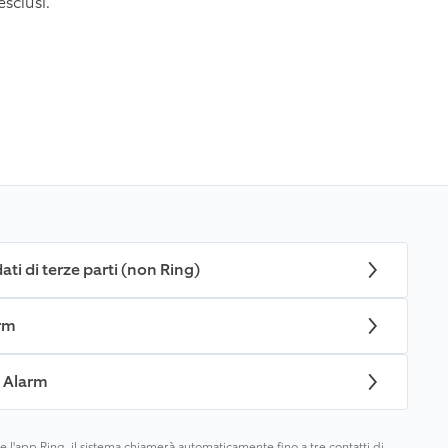
sclusi.
ti di terze parti (non Ring)
arm
g Alarm
 l'app Ring, il sistema chiamerà automaticamente fino a tre contatti di