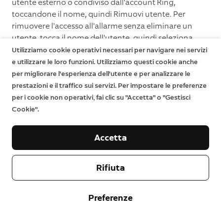
utente esterno o condiviso dall'account Ring,
toccandone il nome, quindi Rimuovi utente. Per
rimuovere l'accesso all'allarme senza eliminare un
utente, tocca il nome dell'utente, quindi seleziona
l'interruttore accanto alla stazione base dell'allarme.
Utilizziamo cookie operativi necessari per navigare nei servizi
Come attivare l'allarme d'emergenza:
e utilizzare le loro funzioni. Utilizziamo questi cookie anche
per migliorare l'esperienza dell'utente e per analizzare le
Ring Alarm è dotato di un allarme anti-panico nel caso
prestazioni e il traffico sui servizi. Per impostare le preferenze
in cui si verifichi un'emergenza mentre sei a casa. Per
per i cookie non operativi, fai clic su "Accetta" o "Gestisci
attivarlo, tieni premuti contemporaneamente i
Cookie".
pulsanti X e ✓ sulla tastiera per tre secondi.
Accetta
Rifiuta
Preferenze