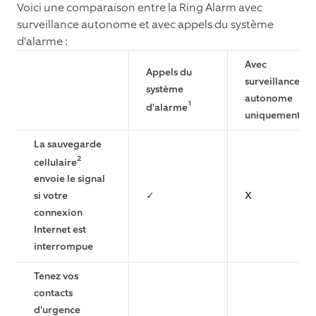
Voici une comparaison entre la Ring Alarm avec
surveillance autonome et avec appels du système
d'alarme :
Avec
A
ppels du
surveillance
système
autonome
1
d'alarme
uniquement
La sauvegarde
2
cellulaire
envoie le signal
✓
X
si votre
connexion
Internet est
interrompue
Tenez vos
contacts
d'urgence