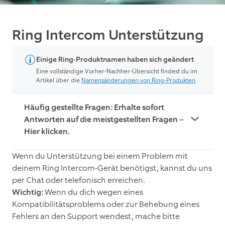
Ring Intercom Unterstützung
Einige Ring-Produktnamen haben sich geändert
Eine vollständige Vorher-Nachher-Übersicht findest du im
Artikel über die
Namensänderungen von Ring-Produkten
.
Häufig gestellte Fragen: Erhalte sofort
Antworten auf die meistgestellten Fragen –
Hier klicken.
Woher weiß ich, ob Ring Intercom-Geräte mit
Wenn du Unterstützung bei einem Problem mit
meiner Gegensprechanlage kompatibel ist?
deinem Ring Intercom-Gerät benötigst, kannst du uns
Um herauszufinden, ob deine vorhandene
per Chat oder telefonisch erreichen.
Gegensprechanlage mit Ring Intercom
Wichtig:
Wenn du dich wegen eines
kompatibel ist, findest du auf ring.com eine
Kompatibilitätsproblems oder zur Behebung eines
Kompatibilitätsprüfung
.
Fehlers an den Support wendest, mache bitte