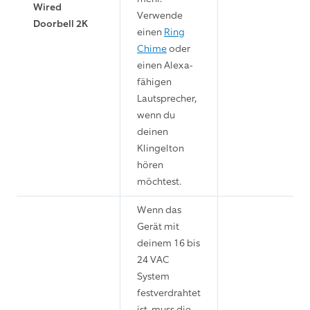
Wired
Verwende
Doorbell 2K
einen
Ring
Chime
oder
einen Alexa-
fähigen
Lautsprecher,
wenn du
deinen
Klingelton
hören
möchtest.
Wenn das
Gerät mit
deinem 16 bis
24 VAC
System
festverdrahtet
ist, muss die