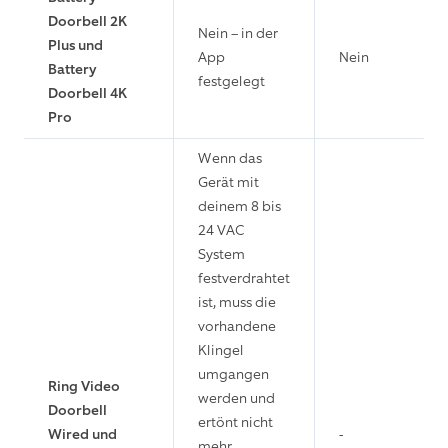
Doorbell 2K
Nein – in der
Plus und
App
Nein
Battery
festgelegt
Doorbell 4K
Pro
Wenn das
Gerät mit
deinem 8 bis
24 VAC
System
festverdrahtet
ist, muss die
vorhandene
Klingel
umgangen
Ring Video
werden und
Doorbell
ertönt nicht
Wired und
-
mehr.