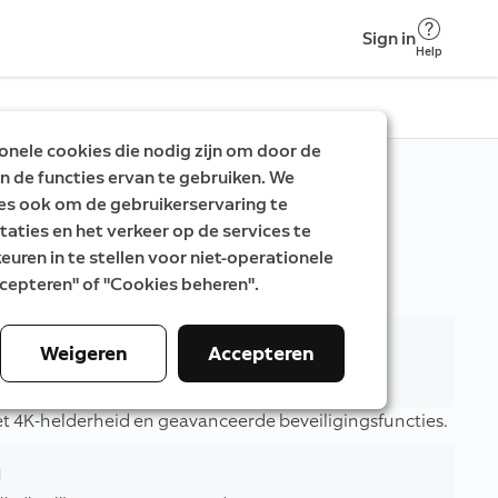
Sign in
Help
nele cookies die nodig zijn om door de
n de functies ervan te gebruiken. We
es ook om de gebruikerservaring te
taties en het verkeer op de services te
uren in te stellen voor niet-operationele
Accepteren" of "Cookies beheren".
d
Weigeren
Accepteren
ledige lijst van voor- en na-updates.
t 4K-helderheid en geavanceerde beveiligingsfuncties.
d