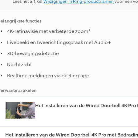
Lees het artikel
Wijzigingen in Ring-productnamen
voor een vol
elangrijkste functies
1
4K-retinavisie met verbeterde zoom
Livebeeld en tweerichtingsspraak met Audio+
3D-bewegingsdetectie
N
achtzicht
Realtime meldingen via de Ring-app
erwante artikelen
Het installeren van de Wired Doorbell 4K Pro
Het installeren van de Wired Doorbell 4K Pro met Bedradi