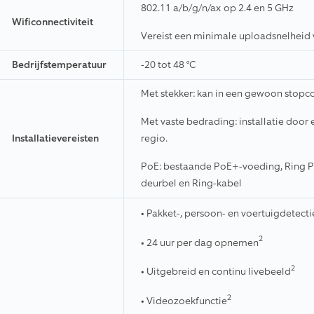
802.11 a/b/g/n/ax op 2.4 en 5 GHz
Wificonnectiviteit
Vereist een minimale uploadsnelheid 
Bedrijfstemperatuur
-20 tot 48 °C
Met stekker: kan in een gewoon stopc
Met vaste bedrading: installatie door e
Installatievereisten
regio.
PoE: bestaande PoE+-voeding, Ring Po
deurbel en Ring-kabel
• Pakket-, persoon- en voertuigdetecti
2
• 24 uur per dag opnemen
2
• Uitgebreid en continu livebeeld
2
• Videozoekfunctie