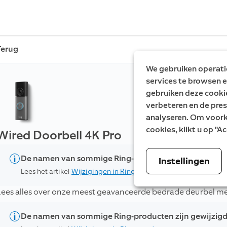
Terug
We gebruiken operatio
services te browsen e
gebruiken deze cooki
verbeteren en de pres
analyseren. Om voorke
cookies, klikt u op "
Wired Doorbell 4K Pro
De namen van sommige Ring-producten zijn gewijzig
Instellingen
Lees het artikel
Wijzigingen in Ring-productnamen
voor een vol
Lees alles over onze meest geavanceerde bedrade deurbel me
De namen van sommige Ring-producten zijn gewijzig