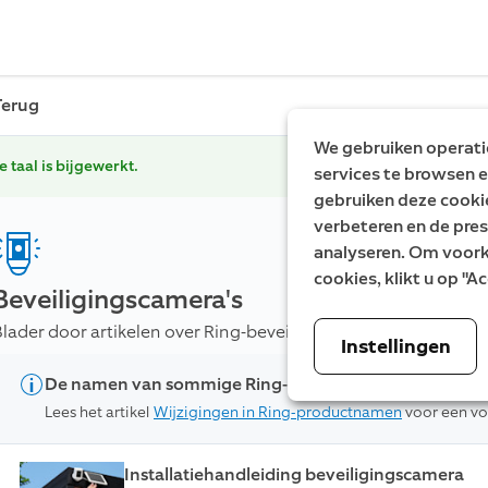
Terug
We gebruiken operatio
e taal is bijgewerkt.
services te browsen e
gebruiken deze cooki
verbeteren en de pres
analyseren. Om voorke
cookies, klikt u op "
Beveiligingscamera's
Blader door artikelen over Ring-beveiligingscamera's voor binn
Instellingen
De namen van sommige Ring-producten zijn gewijzig
Lees het artikel
Wijzigingen in Ring-productnamen
voor een vol
Installatiehandleiding beveiligingscamera