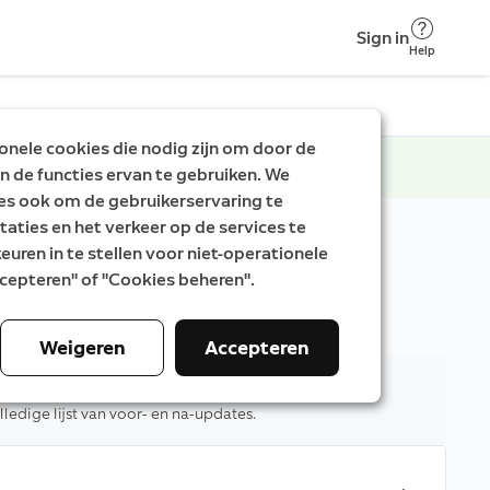
Sign in
Help
nele cookies die nodig zijn om door de
n de functies ervan te gebruiken. We
es ook om de gebruikerservaring te
taties en het verkeer op de services te
uren in te stellen voor niet-operationele
Accepteren" of "Cookies beheren".
en en buiten of kies je eigen apparaat.
Weigeren
Accepteren
d
ledige lijst van voor- en na-updates.