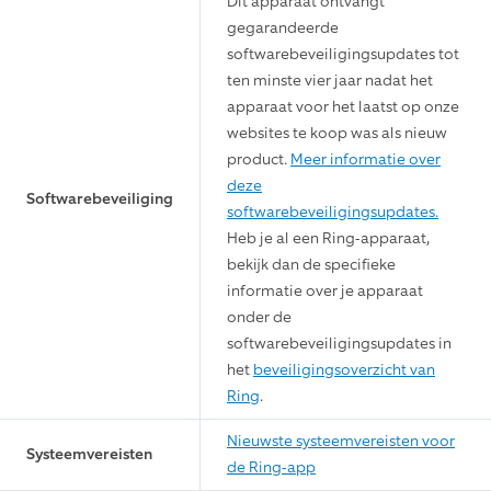
1
• Persoondetectie
• Geschikt voor binnen & buiten
Functies die zijn
• Montageplaat/standaard met
inbegrepen
aanpasbare hoeken
• 2,4GHz- of 5GHz-wifi-
verbinding
• Werkt met Alexa
•
Zonnepaneel USB-C
Compatibele
•
Klein zonnepaneel USB-C
accessoires
•
Stekker voor binnen en buiten
USB-C
Dit apparaat ontvangt
gegarandeerde