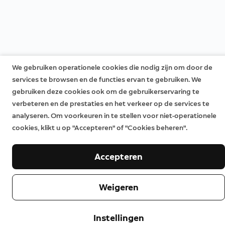
operationele cookies, klikt u op "Accepteren" of "Cookies
Beknopte handleiding
beheren".
Beveiligingssticker
Accepteren
1
Compatibel
Ring-abonnement
vereist. Er zijn algemene voorwaarden
van toepassing.
Weigeren
Nederlands (NL)
Wijzigen
Instellingen
©2026 Ring LLC of haar dochterondernemingen
|
|
Privacy
Licenties
Servicevoorwaarden