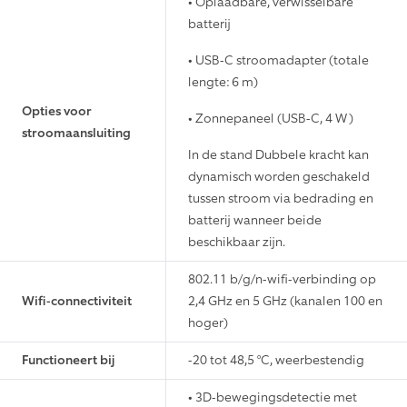
zones voor zicht vanuit
vogelperspectief en zicht vanuit
Bewegingsdetectie
vogelperspectief,
personaliseerbare
bewegingszones
155° diagonaal, 139° horizontaal,
Gezichtsveld
80° verticaal
Op afstand te activeren sirene
Sirene
van 85 dB (niveau gemeten op 1
meter afstand)
Tweerichtingsspraak met Audio+
Audio
en geavanceerde
ruisonderdrukking
• Oplaadbare, verwisselbare
batterij