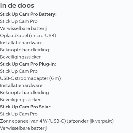
softwarebeveiligingsupdates tot
ten minste vier jaar nadat het
apparaat voor het laatst op onze
websites te koop was als nieuw
product.
Meer informatie over
deze
Softwarebeveiliging
softwarebeveiligingsupdates.
Heb je al een Ring-apparaat,
bekijk dan de specifieke
informatie over je apparaat
onder de
softwarebeveiligingsupdates in
het
beveiligingsoverzicht van
Ring
.
Nieuwste systeemvereisten voor
Systeemvereisten
de Ring-app
In de doos
Stick Up Cam Pro Battery: