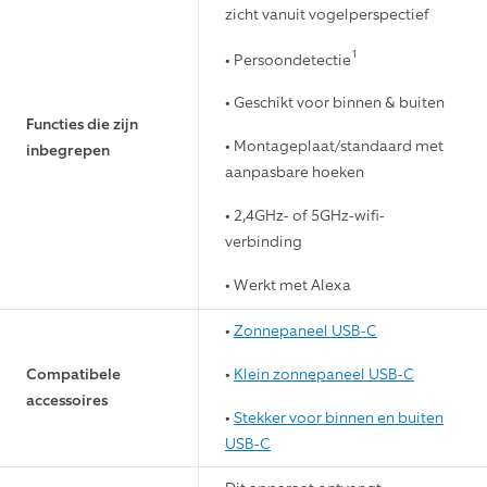
• USB-C stroomadapter (totale
lengte: 6 m)
Opties voor
• Zonnepaneel (USB-C, 4 W)
stroomaansluiting
In de stand Dubbele kracht kan
dynamisch worden geschakeld
tussen stroom via bedrading en
batterij wanneer beide
beschikbaar zijn.
802.11 b/g/n-wifi-verbinding op
Wifi-connectiviteit
2,4 GHz en 5 GHz (kanalen 100 en
hoger)
Functioneert bij
-20 tot 48,5 °C, weerbestendig
• 3D-bewegingsdetectie met
zicht vanuit vogelperspectief