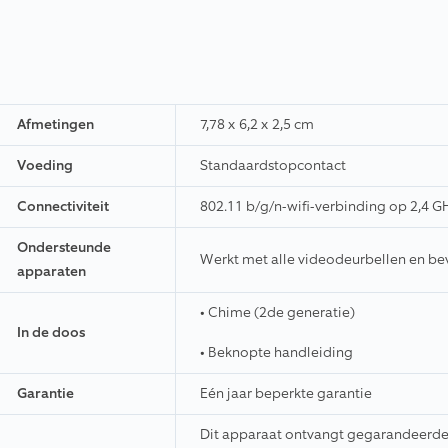
Afmetingen
7,78 x 6,2 x 2,5 cm
Voeding
Standaardstopcontact
Connectiviteit
802.11 b/g/n-wifi-verbinding op 2,4 G
Ondersteunde
Werkt met alle videodeurbellen en be
apparaten
• Chime (2de generatie)
In de doos
• Beknopte handleiding
Garantie
Eén jaar beperkte garantie
Dit apparaat ontvangt gegarandeerde 