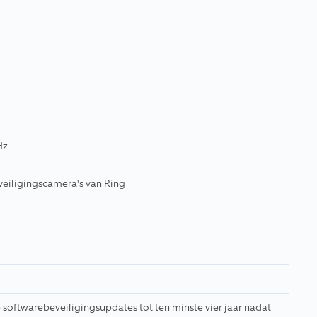
Hz
veiligingscamera's van Ring
softwarebeveiligingsupdates tot ten minste vier jaar nadat