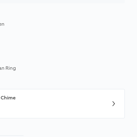
en
an Ring
g Chime