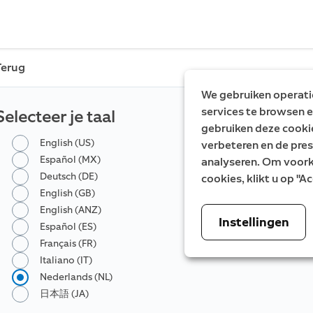
Terug
We gebruiken operatio
services te browsen e
Selecteer je taal
gebruiken deze cooki
English (US)
verbeteren en de pres
Español (MX)
analyseren. Om voorke
Deutsch (DE)
cookies, klikt u op "
English (GB)
English (ANZ)
Instellingen
Español (ES)
Français (FR)
Italiano (IT)
Nederlands (NL)
日本語 (JA)