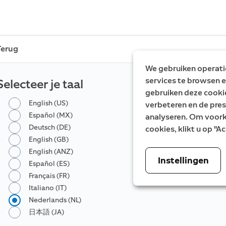
Terug
We gebruiken operatio
services te browsen e
Selecteer je taal
gebruiken deze cooki
English (US)
verbeteren en de pres
Español (MX)
analyseren. Om voorke
Deutsch (DE)
cookies, klikt u op "
English (GB)
English (ANZ)
Instellingen
Español (ES)
Français (FR)
Italiano (IT)
Nederlands (NL)
日本語 (JA)