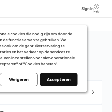
Sign in
Help
nele cookies die nodig zijn om door de
n de functies ervan te gebruiken. We
es ook om de gebruikerservaring te
taties en het verkeer op de services te
uren in te stellen voor niet-operationele
g-apparaten.
Accepteren" of "Cookies beheren".
Weigeren
Accepteren
nnepanelen installeren
ren