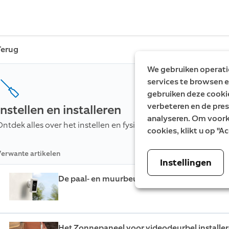
Terug
We gebruiken operatio
services te browsen e
gebruiken deze cooki
verbeteren en de pres
Instellen en installeren
analyseren. Om voorke
Ontdek alles over het instellen en fysiek installeren van je Rin
cookies, klikt u op "
erwante artikelen
Instellingen
De paal- en muurbeugel voor camera's en zo
Het Zonnepaneel voor videodeurbel installe