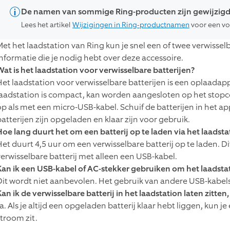
De namen van sommige Ring-producten zijn gewijzig
Lees het artikel
Wijzigingen in Ring-productnamen
voor een vol
et het laadstation van Ring kun je snel een of twee verwisselbar
informatie die je nodig hebt over deze accessoire.
Wat is het laadstation voor verwisselbare batterijen?
Het laadstation voor verwisselbare batterijen is een oplaadapp
laadstation is compact, kan worden aangesloten op het stopcon
op als met een micro-USB-kabel. Schuif de batterijen in het a
batterijen zijn opgeladen en klaar zijn voor gebruik.
Hoe lang duurt het om een batterij op te laden via het laadsta
Het duurt 4,5 uur om een verwisselbare batterij op te laden. D
verwisselbare batterij met alleen een USB-kabel.
Kan ik een USB-kabel of AC-stekker gebruiken om het laadsta
Dit wordt niet aanbevolen. Het gebruik van andere USB-kabels 
an ik de verwisselbare batterij in het laadstation laten zitten,
a. Als je altijd een opgeladen batterij klaar hebt liggen, kun j
stroom zit.