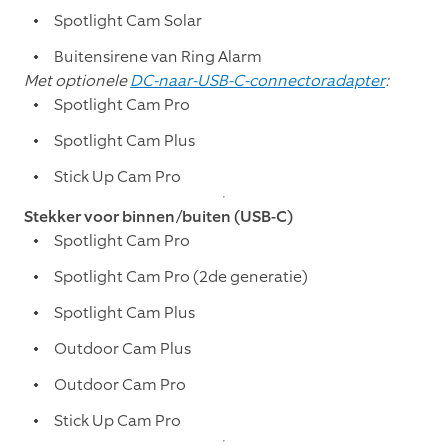
Spotlight Cam Solar
Buitensirene van Ring Alarm
Met optionele
DC-naar-USB-C-connectoradapter
:
Spotlight Cam Pro
Spotlight Cam Plus
Stick Up Cam Pro
Stekker voor binnen/buiten (USB-C)
Spotlight Cam Pro
Spotlight Cam Pro (2de generatie)
Spotlight Cam Plus
Outdoor Cam Plus
Outdoor Cam Pro
Stick Up Cam Pro