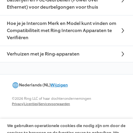
Ethernet) voor deurbelgongen voor thuis
Hoe je je Intercom Merk en Model kunt vinden om
Compatibiliteit met Ring Intercom Apparaten te
Verifiëren
Verhuizen met je Ring-apparaten
Nederlands (NL)
Wijzigen
©2026 Ring LLC of haar dochterondernemingen
|
|
Privacy
Licenties
Servicevoorwaarden
We gebruiken operationele cookies die nodig zijn om door de
services te browsen en de functies ervan te gebruiken. We