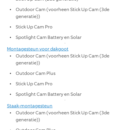
Outdoor Cam (voorheen Stick Up Cam (3de
generatie))
Stick Up Cam Pro
Spotlight Cam Battery en Solar
Montagesteun voor dakgoot
Outdoor Cam (voorheen Stick Up Cam (3de
generatie))
Outdoor Cam Plus
Stick Up Cam Pro
Spotlight Cam Battery en Solar
Staak-montagesteun
Outdoor Cam (voorheen Stick Up Cam (3de
generatie))