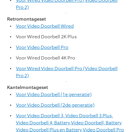
Voor Wired Video Doorbell Pro (Video Doorbell
Pro 2)
Retromontageset
Voor Video Doorbell Wired
Voor Wired Doorbell 2K Plus
Voor Video Doorbell Pro
Voor
Wired Doorbell 4K Pro
Voor Wired Video Doorbell Pro (Video Doorbell
Pro 2)
Kantelmontageset
Voor Video Doorbell (1e generatie)
Voor Video Doorbell (2de generatie)
Voor Video Doorbell 3, Video Doorbell 3 Plus,
Video Doorbell 4, Battery Video Doorbell, Battery
Video Doorbell Plus en Battery Video Doorbell Pro