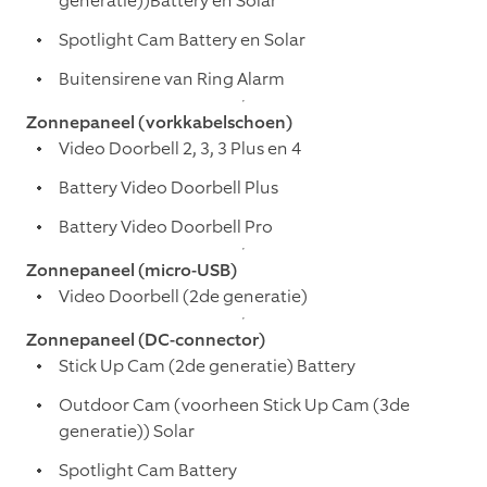
generatie))
Battery en Solar
Spotlight Cam Battery en Solar
Buitensirene van Ring Alarm
Zonnepaneel (vorkkabelschoen)
Video Doorbell 2, 3, 3 Plus en 4
Battery Video Doorbell Plus
Battery Video Doorbell Pro
Zonnepaneel (micro-USB)
Video Doorbell (2de generatie)
Zonnepaneel (DC-connector)
Stick Up Cam (2de generatie) Battery
Outdoor Cam (voorheen Stick Up Cam (3de
generatie))
Solar
Spotlight Cam Battery