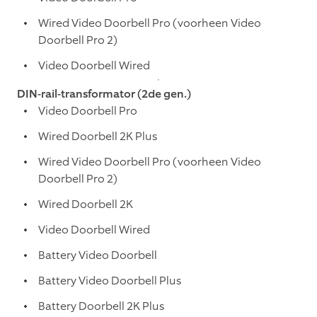
Wired Video Doorbell Pro (voorheen Video
Doorbell Pro 2)
Video Doorbell Wired
DIN-rail-transformator (2de gen.)
Video Doorbell Pro
Wired Doorbell 2K Plus
Wired Video Doorbell Pro (voorheen Video
Doorbell Pro 2)
Wired Doorbell 2K
Video Doorbell Wired
Battery Video Doorbell
Battery Video Doorbell Plus
Battery Doorbell 2K Plus