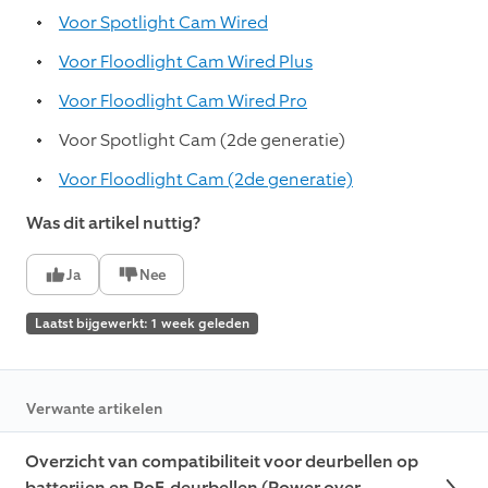
Voor Spotlight Cam Wired
Voor Floodlight Cam Wired Plus
Voor Floodlight Cam Wired Pro
Voor Spotlight Cam (2de generatie)
Voor Floodlight Cam (2de generatie)
Was dit artikel nuttig?
Ja
Nee
Laatst bijgewerkt: 1 week geleden
Verwante artikelen
Overzicht van compatibiliteit voor deurbellen op
batterijen en PoE-deurbellen (Power over