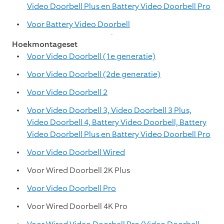
Video Doorbell Plus en Battery Video Doorbell Pro
Voor Battery Video Doorbell
Hoekmontageset
Voor Video Doorbell (1e generatie)
Voor Video Doorbell (2de generatie)
Voor Video Doorbell 2
Voor Video Doorbell 3, Video Doorbell 3 Plus,
Video Doorbell 4, Battery Video Doorbell, Battery
Video Doorbell Plus en Battery Video Doorbell Pro
Voor Video Doorbell Wired
Voor Wired Doorbell 2K Plus
Voor Video Doorbell Pro
Voor Wired Doorbell 4K Pro