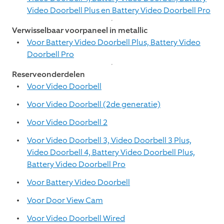
Video Doorbell Plus en Battery Video Doorbell Pro
Verwisselbaar voorpaneel in metallic
Voor Battery Video Doorbell Plus, Battery Video
Doorbell Pro
Reserveonderdelen
Voor Video Doorbell
Voor Video Doorbell (2de generatie)
Voor Video Doorbell 2
Voor Video Doorbell 3, Video Doorbell 3 Plus,
Video Doorbell 4, Battery Video Doorbell Plus,
Battery Video Doorbell Pro
Voor Battery Video Doorbell
Voor Door View Cam
Voor Video Doorbell Wired