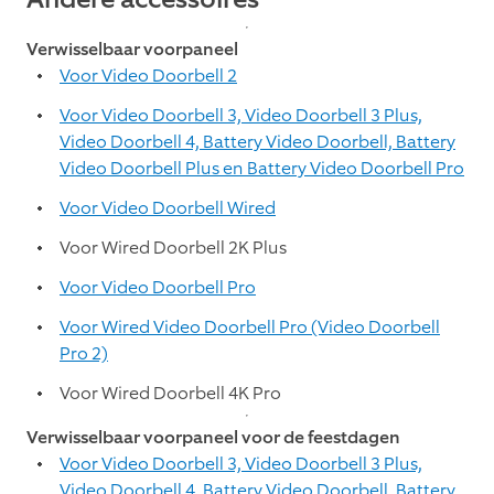
Verwisselbaar voorpaneel
Voor Video Doorbell 2
Voor Video Doorbell 3, Video Doorbell 3 Plus,
Video Doorbell 4, Battery Video Doorbell, Battery
Video Doorbell Plus en Battery Video Doorbell Pro
Voor Video Doorbell Wired
Voor Wired Doorbell 2K Plus
Voor Video Doorbell Pro
Voor Wired Video Doorbell Pro (Video Doorbell
Pro 2)
Voor Wired Doorbell 4K Pro
Verwisselbaar voorpaneel voor de feestdagen
Voor Video Doorbell 3, Video Doorbell 3 Plus,
Video Doorbell 4, Battery Video Doorbell, Battery