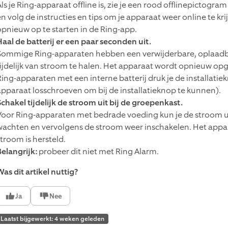
Als je Ring-apparaat offline is, zie je een rood offlinepictogr
en volg de instructies en tips om je apparaat weer online te 
opnieuw op te starten in de Ring-app.
Haal de batterij er een paar seconden uit.
Sommige Ring-apparaten hebben een verwijderbare, oplaadbar
tijdelijk van stroom te halen. Het apparaat wordt opnieuw opg
Ring-apparaten met een interne batterij druk je de installatiek
apparaat losschroeven om bij de installatieknop te kunnen).
Schakel tijdelijk de stroom uit bij de groepenkast.
Voor Ring-apparaten met bedrade voeding kun je de stroom u
wachten en vervolgens de stroom weer inschakelen. Het app
stroom is hersteld.
Belangrijk:
probeer dit niet met Ring Alarm.
as dit artikel nuttig?
Ja
Nee
Laatst bijgewerkt: 4 weken geleden